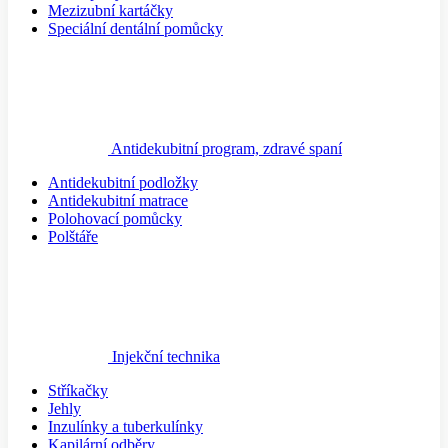
Mezizubní kartáčky
Speciální dentální pomůcky
Antidekubitní program, zdravé spaní
Antidekubitní podložky
Antidekubitní matrace
Polohovací pomůcky
Polštáře
Injekční technika
Stříkačky
Jehly
Inzulínky a tuberkulínky
Kapilární odběry