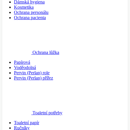
Dámská hygiena
Kosmetika
Ochrana personálu
Ochrana pacienta
Ochrana lůžka
Papírová
Voděodolná
Pervin (Perlan) role
Pervin (Perlan) přířez
Toaletní potřeby
Toaletní papír
Ručníky