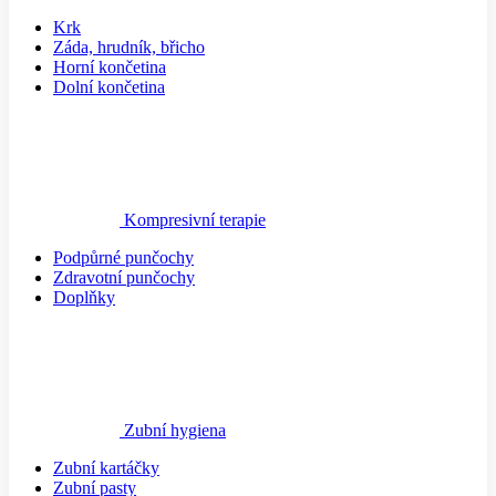
Krk
Záda, hrudník, břicho
Horní končetina
Dolní končetina
Kompresivní terapie
Podpůrné punčochy
Zdravotní punčochy
Doplňky
Zubní hygiena
Zubní kartáčky
Zubní pasty