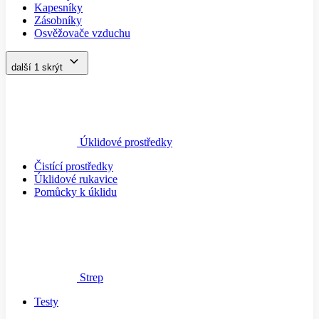
Kapesníky
Zásobníky
Osvěžovače vzduchu
další 1
skrýt
Úklidové prostředky
Čistící prostředky
Úklidové rukavice
Pomůcky k úklidu
Strep
Testy