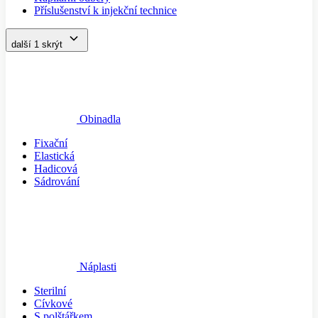
Příslušenství k injekční technice
další 1
skrýt
Obinadla
Fixační
Elastická
Hadicová
Sádrování
Náplasti
Sterilní
Cívkové
S polštářkem