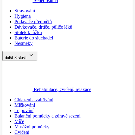
Sebeobsluha
Stravování
Hygiena
Podavače předmětů
Dávkovače, drtiče, půliče léků
Stolek k lůžku
Baterie do sluchadel
Nesmeky
další 3
skrýt
Rehabilitace, cvičení, relaxace
Chlazení a zahřívání
Míčkování
Tejpování
Balanční pomůcky a zdravé sezení
Míče
Masážní pomůcky
Cvičení