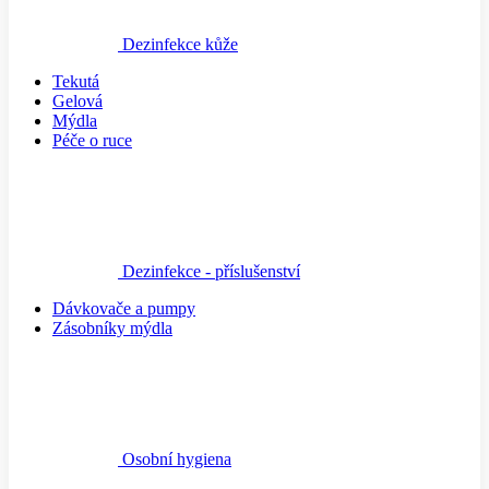
Dezinfekce kůže
Tekutá
Gelová
Mýdla
Péče o ruce
Dezinfekce - příslušenství
Dávkovače a pumpy
Zásobníky mýdla
Osobní hygiena