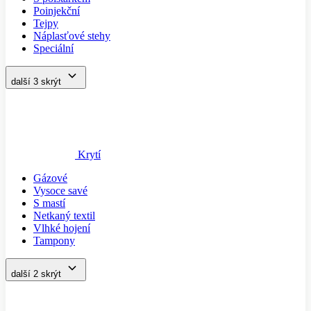
Poinjekční
Tejpy
Náplasťové stehy
Speciální
další 3
skrýt
Krytí
Gázové
Vysoce savé
S mastí
Netkaný textil
Vlhké hojení
Tampony
další 2
skrýt