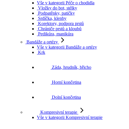
Vše v kategorii Péče o chodidla
Vložky do bot, stélky
Podpatěnky, patičky
Srdíčka, klenby
Korektory, podpora prstů
Chrániče prstů a kloubů
Pedikúra, manikúra
Bandáže a ortézy
Vše v kategorii Bandáže a ortézy
Krk
Záda, hrudník, břicho
Horní končetina
Dolní končetina
Kompresivní terapie
Vše v kategorii Kompresivní terapie
Podpůrné punčochy