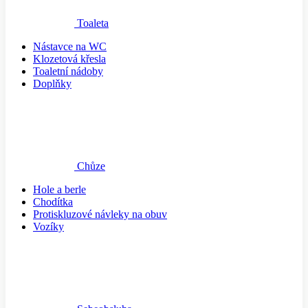
Toaleta
Nástavce na WC
Klozetová křesla
Toaletní nádoby
Doplňky
Chůze
Hole a berle
Chodítka
Protiskluzové návleky na obuv
Vozíky