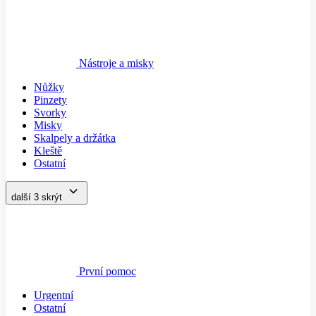
Nástroje a misky
Nůžky
Pinzety
Svorky
Misky
Skalpely a držátka
Kleště
Ostatní
další 3
skrýt
První pomoc
Urgentní
Ostatní