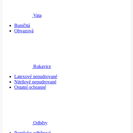
Vata
Buničitá
Obvazová
Rukavice
Latexové nepudrované
Nitrilové nepudrované
Ostatní ochranné
Odběry
Pomůcky odběrové