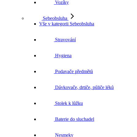
Vozíky
Sebeobsluha
Vše v kategorii Sebeobsluha
Stravování
Hygiena
Podavače předmětů
Dávkovače, drtiče, půliče léků
Stolek k lůžku
Baterie do sluchadel
Nesmeky