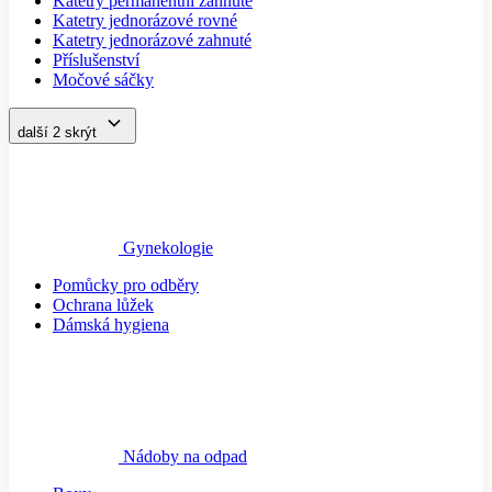
Katetry permanentní zahnuté
Katetry jednorázové rovné
Katetry jednorázové zahnuté
Příslušenství
Močové sáčky
další 2
skrýt
Gynekologie
Pomůcky pro odběry
Ochrana lůžek
Dámská hygiena
Nádoby na odpad