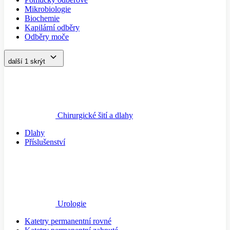
Mikrobiologie
Biochemie
Kapilární odběry
Odběry moče
další 1
skrýt
Chirurgické šití a dlahy
Dlahy
Příslušenství
Urologie
Katetry permanentní rovné