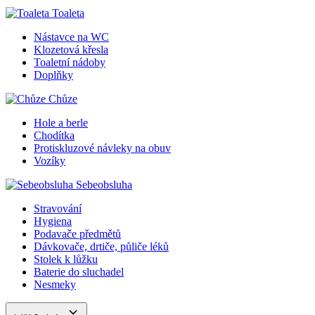
Toaleta
Nástavce na WC
Klozetová křesla
Toaletní nádoby
Doplňky
Chůze
Hole a berle
Chodítka
Protiskluzové návleky na obuv
Vozíky
Sebeobsluha
Stravování
Hygiena
Podavače předmětů
Dávkovače, drtiče, půliče léků
Stolek k lůžku
Baterie do sluchadel
Nesmeky