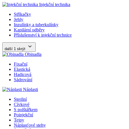
Injekční technika
Stříkačky
Jehly
Inzulínky a tuberkulínky
Kapilární odběry
Příslušenství k injekční technice
další 1
skrýt
Obinadla
Fixační
Elastická
Hadicová
Sádrování
Náplasti
Sterilní
Cívkové
S polštářkem
Poinjekční
Tejpy
Náplasťové stehy