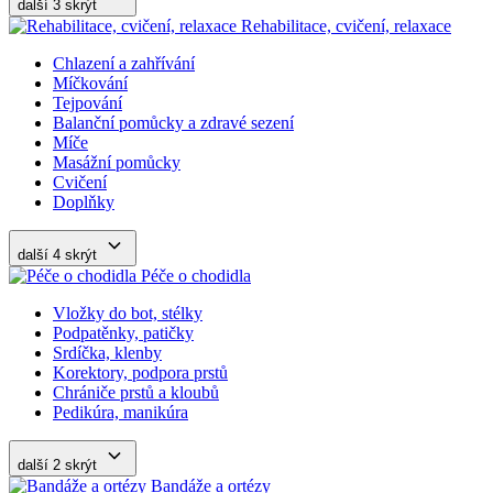
další 3
skrýt
Rehabilitace, cvičení, relaxace
Chlazení a zahřívání
Míčkování
Tejpování
Balanční pomůcky a zdravé sezení
Míče
Masážní pomůcky
Cvičení
Doplňky
další 4
skrýt
Péče o chodidla
Vložky do bot, stélky
Podpatěnky, patičky
Srdíčka, klenby
Korektory, podpora prstů
Chrániče prstů a kloubů
Pedikúra, manikúra
další 2
skrýt
Bandáže a ortézy