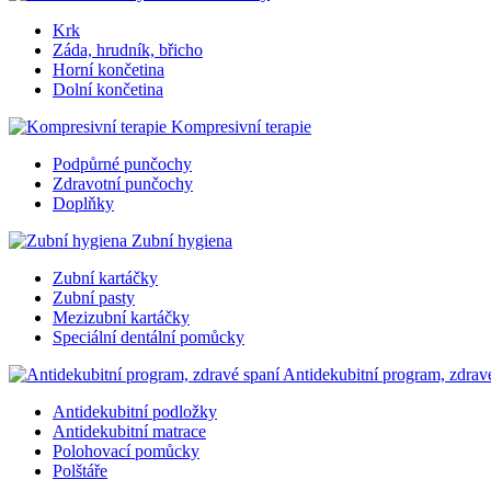
Krk
Záda, hrudník, břicho
Horní končetina
Dolní končetina
Kompresivní terapie
Podpůrné punčochy
Zdravotní punčochy
Doplňky
Zubní hygiena
Zubní kartáčky
Zubní pasty
Mezizubní kartáčky
Speciální dentální pomůcky
Antidekubitní program, zdrav
Antidekubitní podložky
Antidekubitní matrace
Polohovací pomůcky
Polštáře