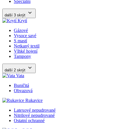
Speciální
další 3
skrýt
Krytí
Gázové
Vysoce savé
S mastí
Netkaný textil
Vlhké hojení
Tampony
další 2
skrýt
Vata
Buničitá
Obvazová
Rukavice
Latexové nepudrované
Nitrilové nepudrované
Ostatní ochranné