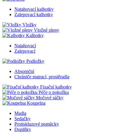
Natahovací kalhotky
Zalepovací kalhotky
Vložky
Vložné pleny
Kalhotky
Natahovací
Zalepovací
Podložky
Absorpční
Chrániče matrací, prostěradla
Fixační kalhotky
Péče o pokožku
Močové sáčky
Koupelna
Madla
Sedačky
Protiskluzové pomůcky
Doplňky