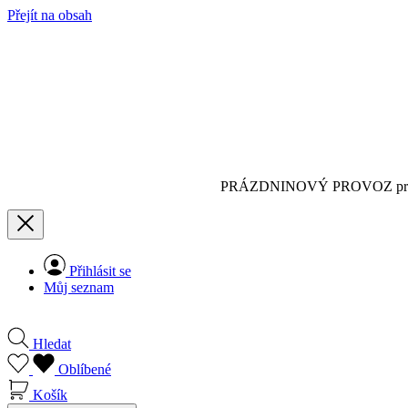
Přejít na obsah
PRÁZDNINOVÝ PROVOZ pro
Přihlásit se
Můj seznam
Hledat
Oblíbené
Košík