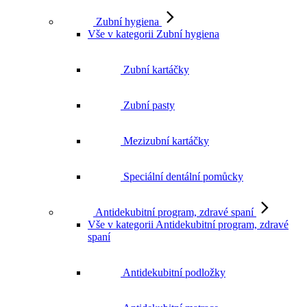
Zubní hygiena
Vše v kategorii Zubní hygiena
Zubní kartáčky
Zubní pasty
Mezizubní kartáčky
Speciální dentální pomůcky
Antidekubitní program, zdravé spaní
Vše v kategorii Antidekubitní program, zdravé
spaní
Antidekubitní podložky
Antidekubitní matrace