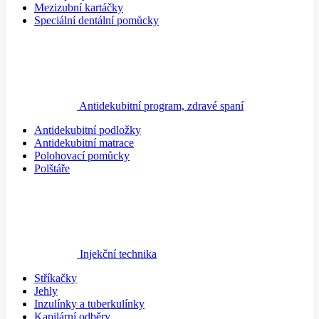
Mezizubní kartáčky
Speciální dentální pomůcky
Antidekubitní program, zdravé spaní
Antidekubitní podložky
Antidekubitní matrace
Polohovací pomůcky
Polštáře
Injekční technika
Stříkačky
Jehly
Inzulínky a tuberkulínky
Kapilární odběry