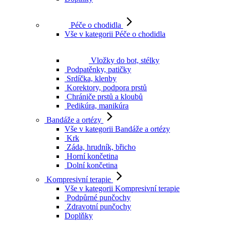
Péče o chodidla
Vše v kategorii Péče o chodidla
Vložky do bot, stélky
Podpatěnky, patičky
Srdíčka, klenby
Korektory, podpora prstů
Chrániče prstů a kloubů
Pedikúra, manikúra
Bandáže a ortézy
Vše v kategorii Bandáže a ortézy
Krk
Záda, hrudník, břicho
Horní končetina
Dolní končetina
Kompresivní terapie
Vše v kategorii Kompresivní terapie
Podpůrné punčochy
Zdravotní punčochy
Doplňky