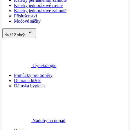
Katetry permanentní zahnuté
Katetry jednorázové rovné
Katetry jednorázové zahnuté
Příslušenství
Močové sáčky
další 2
skrýt
Gynekologie
Pomůcky pro odběry
Ochrana lůžek
Dámská hygiena
Nádoby na odpad