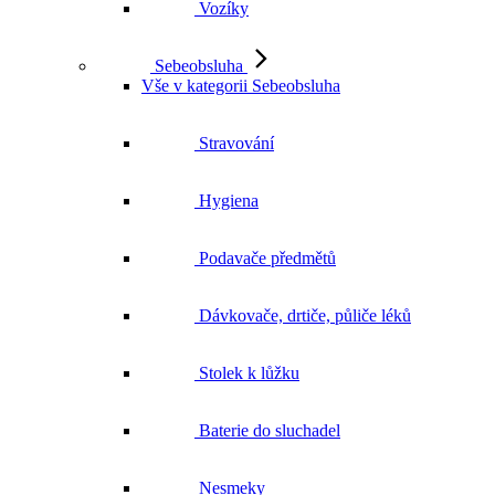
Vozíky
Sebeobsluha
Vše v kategorii Sebeobsluha
Stravování
Hygiena
Podavače předmětů
Dávkovače, drtiče, půliče léků
Stolek k lůžku
Baterie do sluchadel
Nesmeky