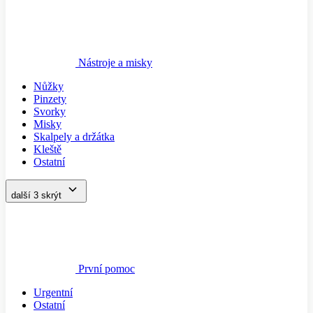
Nástroje a misky
Nůžky
Pinzety
Svorky
Misky
Skalpely a držátka
Kleště
Ostatní
další 3
skrýt
První pomoc
Urgentní
Ostatní