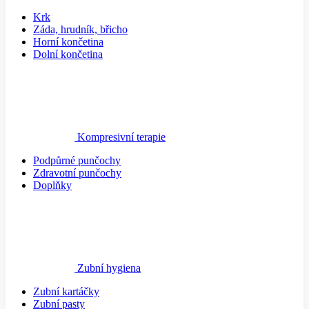
Krk
Záda, hrudník, břicho
Horní končetina
Dolní končetina
Kompresivní terapie
Podpůrné punčochy
Zdravotní punčochy
Doplňky
Zubní hygiena
Zubní kartáčky
Zubní pasty