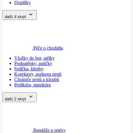
Doplňky
další 4
skrýt
Péče o chodidla
Vložky do bot, stélky
Podpatěnky, patičky
Srdíčka, klenby
Korektory, podpora prstů
Chrániče prstů a kloubů
Pedikúra, manikúra
další 2
skrýt
Bandáže a ortézy