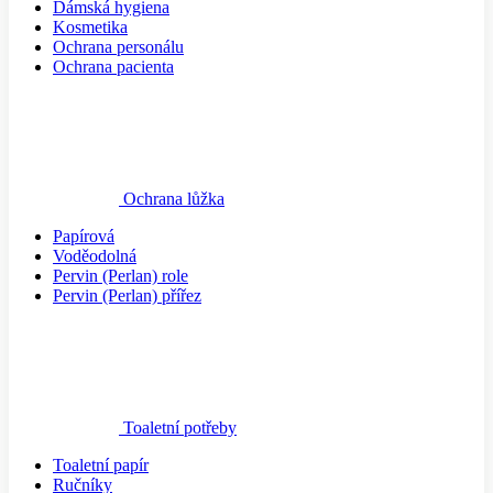
Dámská hygiena
Kosmetika
Ochrana personálu
Ochrana pacienta
Ochrana lůžka
Papírová
Voděodolná
Pervin (Perlan) role
Pervin (Perlan) přířez
Toaletní potřeby
Toaletní papír
Ručníky