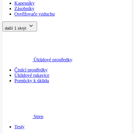
Kapesníky
Zásobníky
Osvěžovače vzduchu
další 1
skrýt
Úklidové prostředky
Čistící prostředky
Úklidové rukavice
Pomůcky k úklidu
Strep
Testy