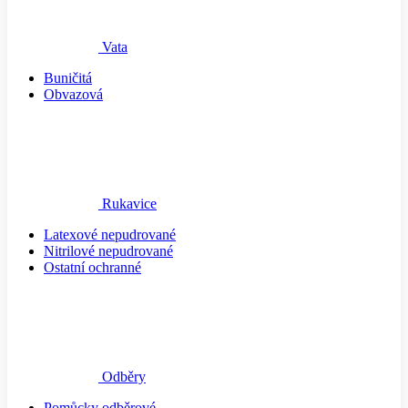
Vata
Buničitá
Obvazová
Rukavice
Latexové nepudrované
Nitrilové nepudrované
Ostatní ochranné
Odběry
Pomůcky odběrové