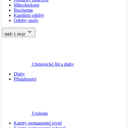
Mikrobiologie
Biochemie
Kapilární odběry
Odběry moče
další 1
skrýt
Chirurgické šití a dlahy
Dlahy
Příslušenství
Urologie
Katetry permanentní rovné