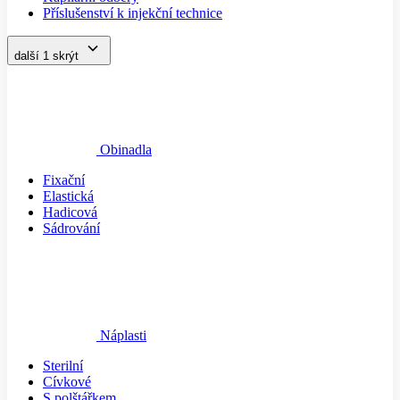
Příslušenství k injekční technice
další 1
skrýt
Obinadla
Fixační
Elastická
Hadicová
Sádrování
Náplasti
Sterilní
Cívkové
S polštářkem