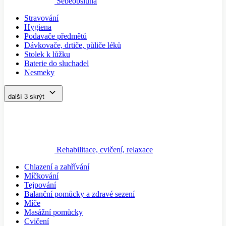
Sebeobsluha
Stravování
Hygiena
Podavače předmětů
Dávkovače, drtiče, půliče léků
Stolek k lůžku
Baterie do sluchadel
Nesmeky
další 3
skrýt
Rehabilitace, cvičení, relaxace
Chlazení a zahřívání
Míčkování
Tejpování
Balanční pomůcky a zdravé sezení
Míče
Masážní pomůcky
Cvičení