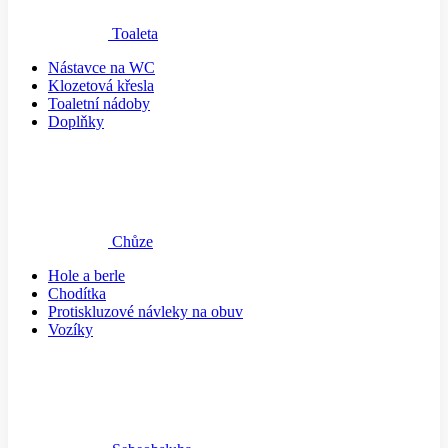
Toaleta
Nástavce na WC
Klozetová křesla
Toaletní nádoby
Doplňky
Chůze
Hole a berle
Chodítka
Protiskluzové návleky na obuv
Vozíky