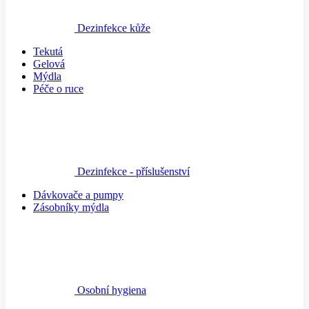
Dezinfekce kůže
Tekutá
Gelová
Mýdla
Péče o ruce
Dezinfekce - příslušenství
Dávkovače a pumpy
Zásobníky mýdla
Osobní hygiena