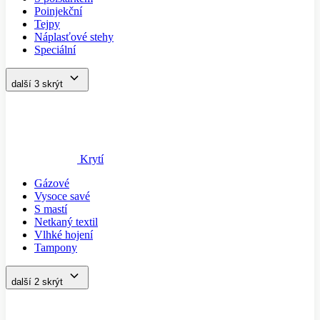
Poinjekční
Tejpy
Náplasťové stehy
Speciální
další 3
skrýt
Krytí
Gázové
Vysoce savé
S mastí
Netkaný textil
Vlhké hojení
Tampony
další 2
skrýt