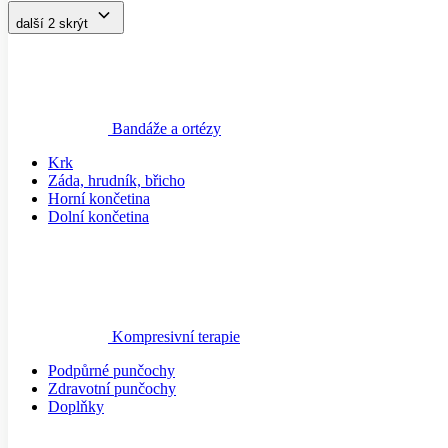
Bandáže a ortézy
Krk
Záda, hrudník, břicho
Horní končetina
Dolní končetina
Kompresivní terapie
Podpůrné punčochy
Zdravotní punčochy
Doplňky
Zubní hygiena