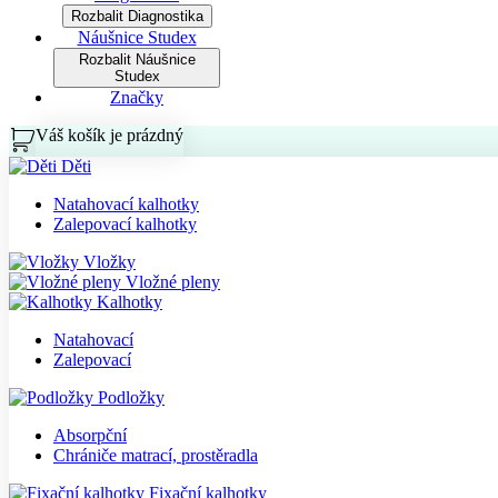
Rozbalit Diagnostika
Náušnice Studex
Rozbalit Náušnice
Studex
Značky
Váš košík je prázdný
Košík
Děti
Natahovací kalhotky
Zalepovací kalhotky
Vložky
Vložné pleny
Kalhotky
Natahovací
Zalepovací
Podložky
Absorpční
Chrániče matrací, prostěradla
Fixační kalhotky