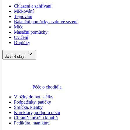
Míče
Masážní pomůcky
Cvičení
Doplňky
další 4
skrýt
Péče o chodidla
Vložky do bot, stélky
Podpatěnky, patičky
Srdíčka, klenby
Korektory, podpora prstů
Chrániče prstů a kloubů
Pedikúra, manikúra
další 2
skrýt