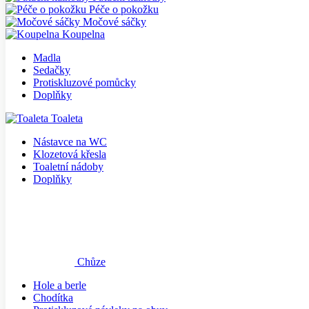
Péče o pokožku
Močové sáčky
Koupelna
Madla
Sedačky
Protiskluzové pomůcky
Doplňky
Toaleta
Nástavce na WC
Klozetová křesla
Toaletní nádoby
Doplňky
Chůze
Hole a berle
Chodítka
Protiskluzové návleky na obuv
Vozíky