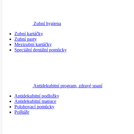
Zubní kartáčky
Zubní pasty
Mezizubní kartáčky
Speciální dentální pomůcky
Antidekubitní program, zdravé spaní
Antidekubitní podložky
Antidekubitní matrace
Polohovací pomůcky
Polštáře
Injekční technika
Stříkačky