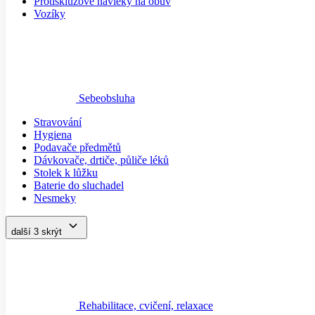
Sebeobsluha
Stravování
Hygiena
Podavače předmětů
Dávkovače, drtiče, půliče léků
Stolek k lůžku
Baterie do sluchadel
Nesmeky
další 3
skrýt
Rehabilitace, cvičení, relaxace
Chlazení a zahřívání
Míčkování
Tejpování
Balanční pomůcky a zdravé sezení