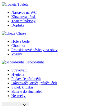
Toaleta
Nástavce na WC
Klozetová křesla
Toaletní nádoby
Doplňky
Chůze
Hole a berle
Chodítka
Protiskluzové návleky na obuv
Vozíky
Sebeobsluha
Stravování
Hygiena
Podavače předmětů
Dávkovače, drtiče, půliče léků
Stolek k lůžku
Baterie do sluchadel
Nesmeky