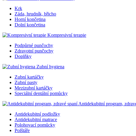
Krk
Záda, hrudník, břicho
Horní končetina
Dolní končetina
Kompresivní terapie
Podpůrné punčochy
Zdravotní punčochy
Doplňky
Zubní hygiena
Zubní kartáčky
Zubní pasty
Mezizubní kartáčky
Speciální dentální pomůcky
Antidekubitní program, zdrav
Antidekubitní podložky
Antidekubitní matrace
Polohovací pomůcky
Polštáře