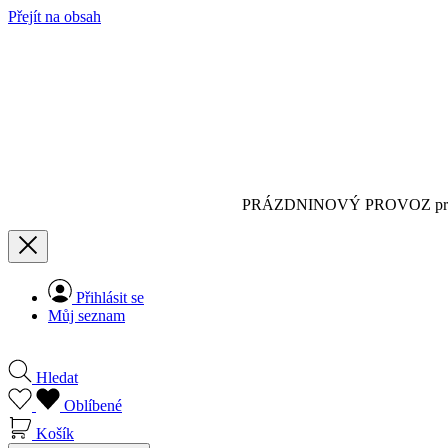
Přejít na obsah
PRÁZDNINOVÝ PROVOZ pro
Přihlásit se
Můj seznam
Hledat
Oblíbené
Košík