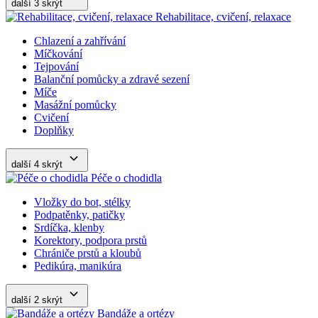
další 3
skrýt
Rehabilitace, cvičení, relaxace
Chlazení a zahřívání
Míčkování
Tejpování
Balanční pomůcky a zdravé sezení
Míče
Masážní pomůcky
Cvičení
Doplňky
další 4
skrýt
Péče o chodidla
Vložky do bot, stélky
Podpatěnky, patičky
Srdíčka, klenby
Korektory, podpora prstů
Chrániče prstů a kloubů
Pedikúra, manikúra
další 2
skrýt
Bandáže a ortézy