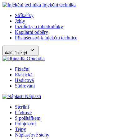
Injekční technika
Stříkačky
Jehly
Inzulínky a tuberkulínky
Kapilární odběry
Příslušenství k injekční technice
další 1
skrýt
Obinadla
Fixační
Elastická
Hadicová
Sádrování
Náplasti
Sterilní
Cívkové
S polštářkem
Poinjekční
Tejpy
Náplasťové stehy