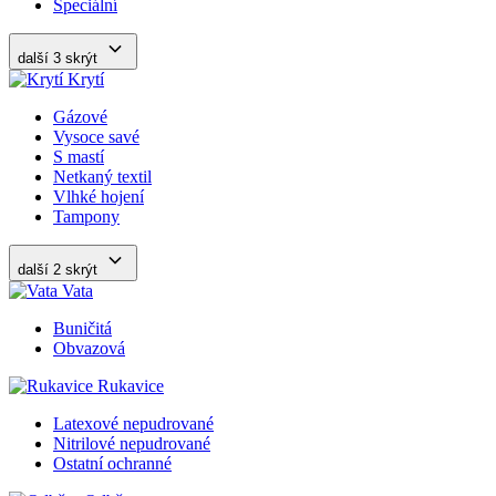
Speciální
další 3
skrýt
Krytí
Gázové
Vysoce savé
S mastí
Netkaný textil
Vlhké hojení
Tampony
další 2
skrýt
Vata
Buničitá
Obvazová
Rukavice
Latexové nepudrované
Nitrilové nepudrované
Ostatní ochranné