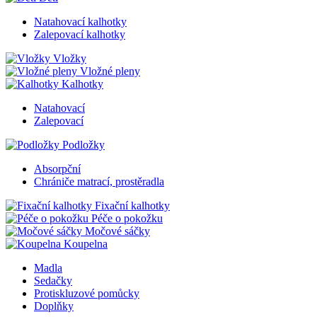
Natahovací kalhotky
Zalepovací kalhotky
Vložky
Vložné pleny
Kalhotky
Natahovací
Zalepovací
Podložky
Absorpční
Chrániče matrací, prostěradla
Fixační kalhotky
Péče o pokožku
Močové sáčky
Koupelna
Madla
Sedačky
Protiskluzové pomůcky
Doplňky