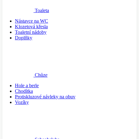
Toaleta
Nástavce na WC
Klozetová křesla
Toaletní nádoby
Doplňky
Chůze
Hole a berle
Chodítka
Protiskluzové návleky na obuv
Vozíky