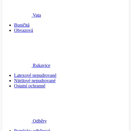
Vata
Buničitá
Obvazová
Rukavice
Latexové nepudrované
Nitrilové nepudrované
Ostatní ochranné
Odběry
Pomůcky odběrové