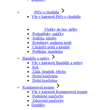
Péče o chodidla
Vše v kategorii Péče o chodidla
Vložky do bot, stélky
Podpatěnky, patičky
Srdíčka, klenby
Korektory, podpora prstů
Chrániče prstů a kloubů
Pedikúra, manikúra
Bandáže a ortézy
Vše v kategorii Bandáže a ortézy
Krk
Záda, hrudník, břicho
Horní končetina
Dolní končetina
Kompresivní terapie
Vše v kategorii Kompresivní terapie
Podpůrné punčochy
Zdravotní punčochy
Doplňky