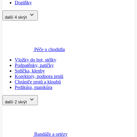
Doplňky
další 4
skrýt
Péče o chodidla
Vložky do bot, stélky
Podpatěnky, patičky
Srdíčka, klenby
Korektory, podpora prstů
Chrániče prstů a kloubů
Pedikúra, manikúra
další 2
skrýt
Bandáže a ortézy