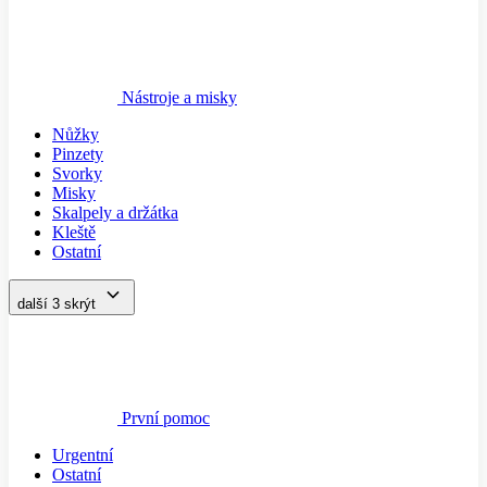
Nástroje a misky
Nůžky
Pinzety
Svorky
Misky
Skalpely a držátka
Kleště
Ostatní
další 3
skrýt
První pomoc
Urgentní
Ostatní