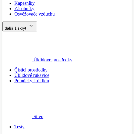
Kapesníky
Zásobníky
Osvěžovače vzduchu
další 1
skrýt
Úklidové prostředky
Čistící prostředky
Úklidové rukavice
Pomůcky k úklidu
Strep
Testy