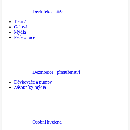
Dezinfekce kůže
Tekutá
Gelová
Mýdla
Péče o ruce
Dezinfekce - příslušenství
Dávkovače a pumpy
Zásobníky mýdla
Osobní hygiena