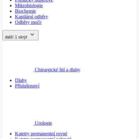
Mikrobiologie
Biochemie
Kapilární odběry
Odběry moče
další 1
skrýt
Chirurgické šití a dlahy
Dlahy
Příslušenství
Urologie
Katetry permanentní rovné