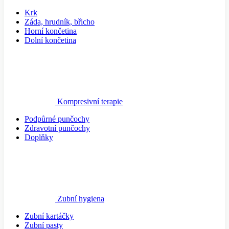
Krk
Záda, hrudník, břicho
Horní končetina
Dolní končetina
Kompresivní terapie
Podpůrné punčochy
Zdravotní punčochy
Doplňky
Zubní hygiena
Zubní kartáčky
Zubní pasty