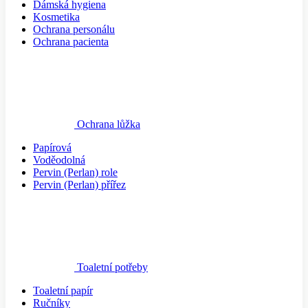
Dámská hygiena
Kosmetika
Ochrana personálu
Ochrana pacienta
Ochrana lůžka
Papírová
Voděodolná
Pervin (Perlan) role
Pervin (Perlan) přířez
Toaletní potřeby
Toaletní papír
Ručníky