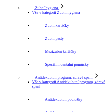
Zubní hygiena
Vše v kategorii Zubní hygiena
Zubní kartáčky
Zubní pasty
Mezizubní kartáčky
Speciální dentální pomůcky
Antidekubitní program, zdravé spaní
Vše v kategorii Antidekubitní program, zdravé
spaní
Antidekubitní podložky
Antidekubitní matrace