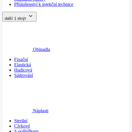
Příslušenství k injekční technice
další 1
skrýt
Obinadla
Fixační
Elastická
Hadicová
Sádrování
Náplasti
Sterilní
Cívkové
S polštářkem