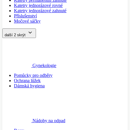
Katetry permanentní zahnuté
Katetry jednorázové rovné
Katetry jednorázové zahnuté
Příslušenství
Močové sáčky
další 2
skrýt
Gynekologie
Pomůcky pro odběry
Ochrana lůžek
Dámská hygiena
Nádoby na odpad