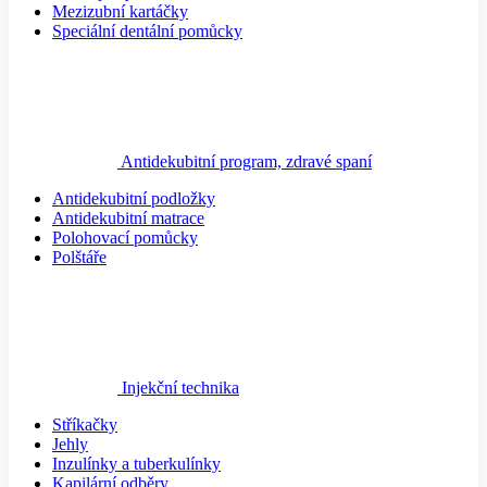
Mezizubní kartáčky
Speciální dentální pomůcky
Antidekubitní program, zdravé spaní
Antidekubitní podložky
Antidekubitní matrace
Polohovací pomůcky
Polštáře
Injekční technika
Stříkačky
Jehly
Inzulínky a tuberkulínky
Kapilární odběry