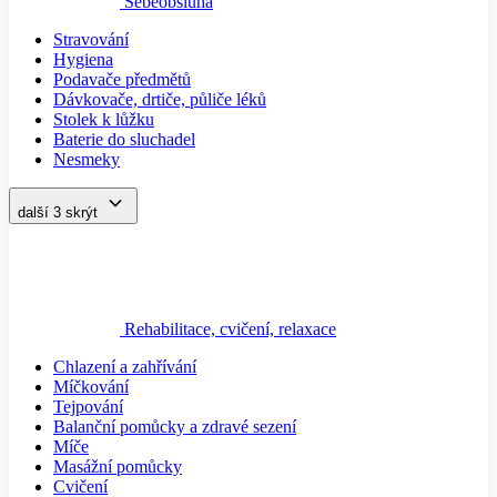
Sebeobsluha
Stravování
Hygiena
Podavače předmětů
Dávkovače, drtiče, půliče léků
Stolek k lůžku
Baterie do sluchadel
Nesmeky
další 3
skrýt
Rehabilitace, cvičení, relaxace
Chlazení a zahřívání
Míčkování
Tejpování
Balanční pomůcky a zdravé sezení
Míče
Masážní pomůcky
Cvičení