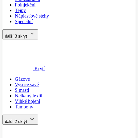
Poinjekční
Tejpy
Náplasťové stehy
Speciální
další 3
skrýt
Krytí
Gázové
Vysoce savé
S mastí
Netkaný textil
Vlhké hojení
Tampony
další 2
skrýt