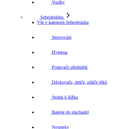
Vozíky
Sebeobsluha
Vše v kategorii Sebeobsluha
Stravování
Hygiena
Podavače předmětů
Dávkovače, drtiče, půliče léků
Stolek k lůžku
Baterie do sluchadel
Nesmeky