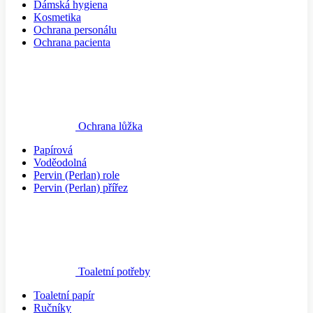
Dámská hygiena
Kosmetika
Ochrana personálu
Ochrana pacienta
Ochrana lůžka
Papírová
Voděodolná
Pervin (Perlan) role
Pervin (Perlan) přířez
Toaletní potřeby
Toaletní papír
Ručníky