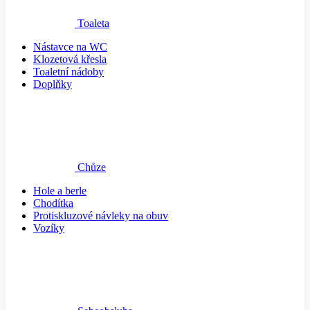
Toaleta
Nástavce na WC
Klozetová křesla
Toaletní nádoby
Doplňky
Chůze
Hole a berle
Chodítka
Protiskluzové návleky na obuv
Vozíky