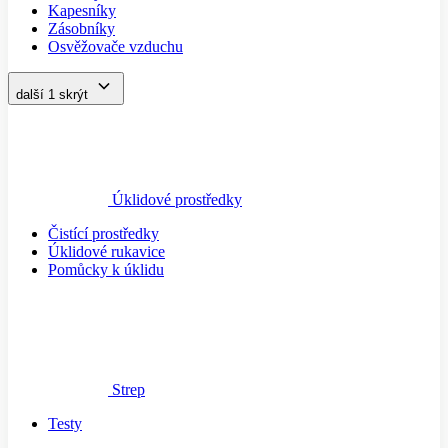
Kapesníky
Zásobníky
Osvěžovače vzduchu
další 1
skrýt
Úklidové prostředky
Čistící prostředky
Úklidové rukavice
Pomůcky k úklidu
Strep
Testy