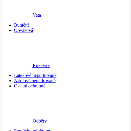
Vata
Buničitá
Obvazová
Rukavice
Latexové nepudrované
Nitrilové nepudrované
Ostatní ochranné
Odběry
Pomůcky odběrové