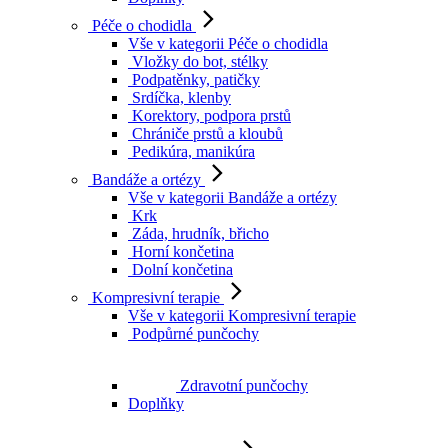
Péče o chodidla
Vše v kategorii Péče o chodidla
Vložky do bot, stélky
Podpatěnky, patičky
Srdíčka, klenby
Korektory, podpora prstů
Chrániče prstů a kloubů
Pedikúra, manikúra
Bandáže a ortézy
Vše v kategorii Bandáže a ortézy
Krk
Záda, hrudník, břicho
Horní končetina
Dolní končetina
Kompresivní terapie
Vše v kategorii Kompresivní terapie
Podpůrné punčochy
Zdravotní punčochy
Doplňky
Zubní hygiena
Vše v kategorii Zubní hygiena