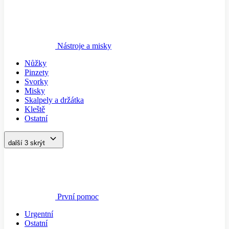
Nástroje a misky
Nůžky
Pinzety
Svorky
Misky
Skalpely a držátka
Kleště
Ostatní
další 3
skrýt
První pomoc
Urgentní
Ostatní