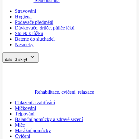
Sebeobsluha
Stravování
Hygiena
Podavače předmětů
Dávkovače, drtiče, půliče léků
Stolek k lůžku
Baterie do sluchadel
Nesmeky
další 3
skrýt
Rehabilitace, cvičení, relaxace
Chlazení a zahřívání
Míčkování
Tejpování
Balanční pomůcky a zdravé sezení
Míče
Masážní pomůcky
Cvičení