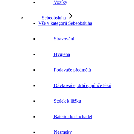
Vozíky
Sebeobsluha
Vše v kategorii Sebeobsluha
Stravování
Hygiena
Podavače předmětů
Dávkovače, drtiče, půliče léků
Stolek k lůžku
Baterie do sluchadel
Nesmeky