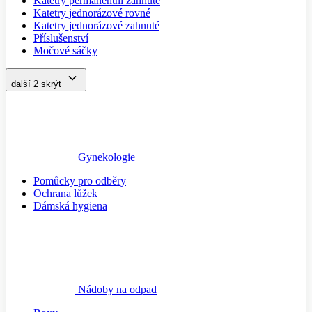
Katetry permanentní zahnuté
Katetry jednorázové rovné
Katetry jednorázové zahnuté
Příslušenství
Močové sáčky
další 2
skrýt
Gynekologie
Pomůcky pro odběry
Ochrana lůžek
Dámská hygiena
Nádoby na odpad