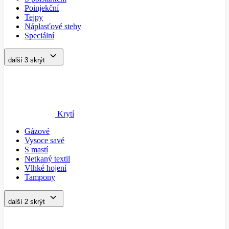
Poinjekční
Tejpy
Náplasťové stehy
Speciální
další 3
skrýt
Krytí
Gázové
Vysoce savé
S mastí
Netkaný textil
Vlhké hojení
Tampony
další 2
skrýt