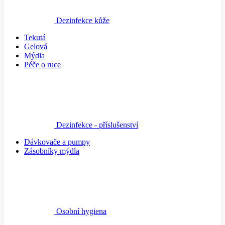
Dezinfekce kůže
Tekutá
Gelová
Mýdla
Péče o ruce
Dezinfekce - příslušenství
Dávkovače a pumpy
Zásobníky mýdla
Osobní hygiena