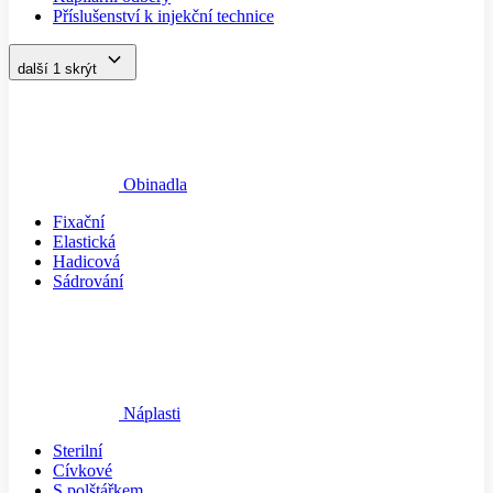
Příslušenství k injekční technice
další 1
skrýt
Obinadla
Fixační
Elastická
Hadicová
Sádrování
Náplasti
Sterilní
Cívkové
S polštářkem