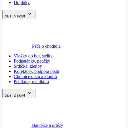
Doplňky
další 4
skrýt
Péče o chodidla
Vložky do bot, stélky
Podpatěnky, patičky
Srdíčka, klenby
Korektory, podpora prstů
Chrániče prstů a kloubů
Pedikúra, manikúra
další 2
skrýt
Bandáže a ortézy