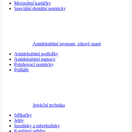
Mezizubní kartáčky
Speciální dentální pomůcky
Antidekubitní program, zdravé spaní
Antidekubitní podložky
Antidekubitní matrace
Polohovací pomůcky
Polštáře
Injekční technika
Stříkačky
Jehly
Inzulínky a tuberkulínky
Kapilární odběry