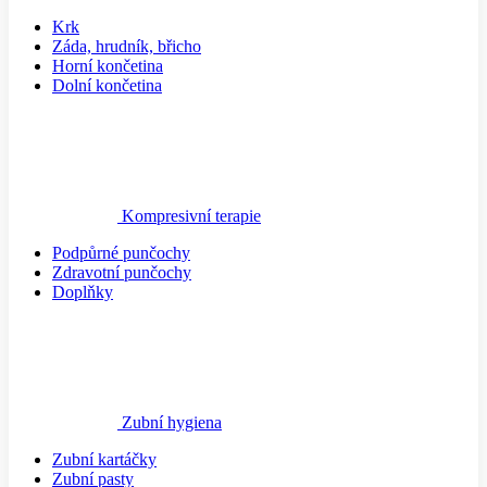
Krk
Záda, hrudník, břicho
Horní končetina
Dolní končetina
Kompresivní terapie
Podpůrné punčochy
Zdravotní punčochy
Doplňky
Zubní hygiena
Zubní kartáčky
Zubní pasty