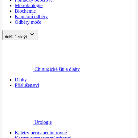
Mikrobiologie
Biochemie
Kapilární odběry
Odběry moče
další 1
skrýt
Chirurgické šití a dlahy
Dlahy
Příslušenství
Urologie
Katetry permanentní rovné