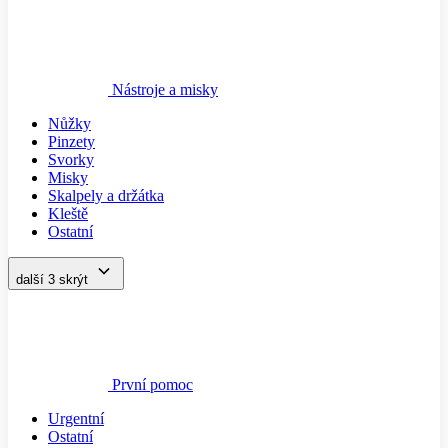
Nástroje a misky
Nůžky
Pinzety
Svorky
Misky
Skalpely a držátka
Kleště
Ostatní
další 3
skrýt
První pomoc
Urgentní
Ostatní