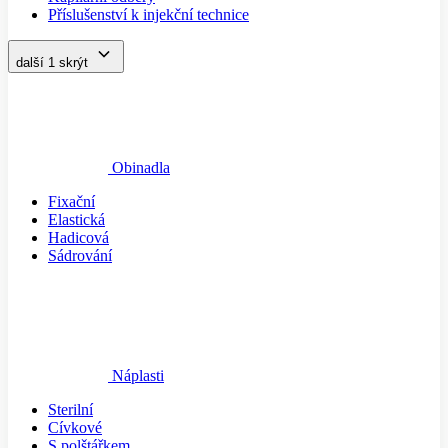
Příslušenství k injekční technice
další 1
skrýt
Obinadla
Fixační
Elastická
Hadicová
Sádrování
Náplasti
Sterilní
Cívkové
S polštářkem