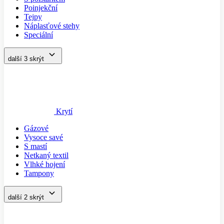
Poinjekční
Tejpy
Náplasťové stehy
Speciální
další 3
skrýt
Krytí
Gázové
Vysoce savé
S mastí
Netkaný textil
Vlhké hojení
Tampony
další 2
skrýt