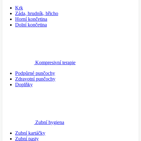
Krk
Záda, hrudník, břicho
Horní končetina
Dolní končetina
Kompresivní terapie
Podpůrné punčochy
Zdravotní punčochy
Doplňky
Zubní hygiena
Zubní kartáčky
Zubní pasty