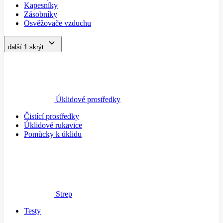
Kapesníky
Zásobníky
Osvěžovače vzduchu
další 1
skrýt
Úklidové prostředky
Čistící prostředky
Úklidové rukavice
Pomůcky k úklidu
Strep
Testy