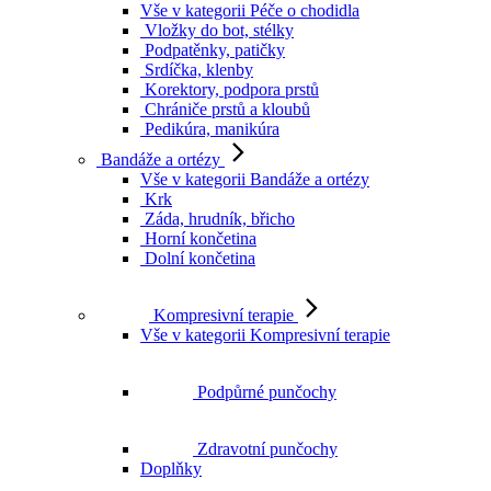
Vše v kategorii Péče o chodidla
Vložky do bot, stélky
Podpatěnky, patičky
Srdíčka, klenby
Korektory, podpora prstů
Chrániče prstů a kloubů
Pedikúra, manikúra
Bandáže a ortézy
Vše v kategorii Bandáže a ortézy
Krk
Záda, hrudník, břicho
Horní končetina
Dolní končetina
Kompresivní terapie
Vše v kategorii Kompresivní terapie
Podpůrné punčochy
Zdravotní punčochy
Doplňky