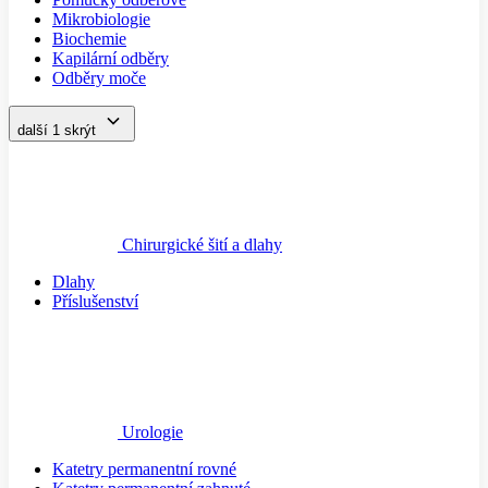
Mikrobiologie
Biochemie
Kapilární odběry
Odběry moče
další 1
skrýt
Chirurgické šití a dlahy
Dlahy
Příslušenství
Urologie
Katetry permanentní rovné