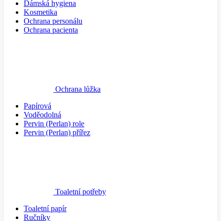
Dámská hygiena
Kosmetika
Ochrana personálu
Ochrana pacienta
Ochrana lůžka
Papírová
Voděodolná
Pervin (Perlan) role
Pervin (Perlan) přířez
Toaletní potřeby
Toaletní papír
Ručníky