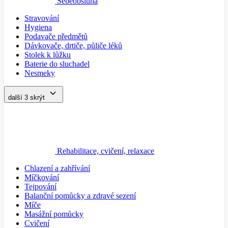
Sebeobsluha
Stravování
Hygiena
Podavače předmětů
Dávkovače, drtiče, půliče léků
Stolek k lůžku
Baterie do sluchadel
Nesmeky
další 3
skrýt
Rehabilitace, cvičení, relaxace
Chlazení a zahřívání
Míčkování
Tejpování
Balanční pomůcky a zdravé sezení
Míče
Masážní pomůcky
Cvičení