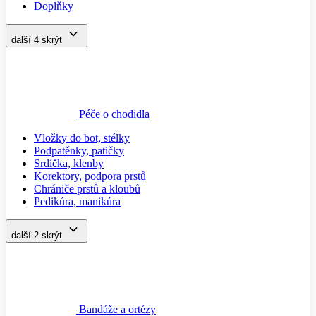
Doplňky
další 4
skrýt
Péče o chodidla
Vložky do bot, stélky
Podpatěnky, patičky
Srdíčka, klenby
Korektory, podpora prstů
Chrániče prstů a kloubů
Pedikúra, manikúra
další 2
skrýt
Bandáže a ortézy