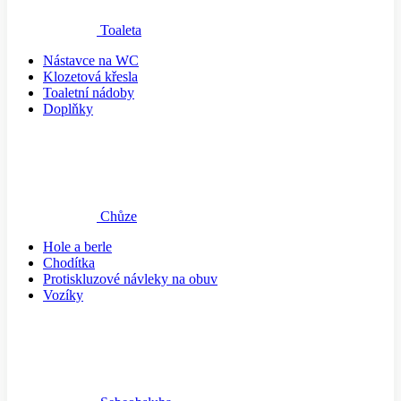
Toaleta
Nástavce na WC
Klozetová křesla
Toaletní nádoby
Doplňky
Chůze
Hole a berle
Chodítka
Protiskluzové návleky na obuv
Vozíky