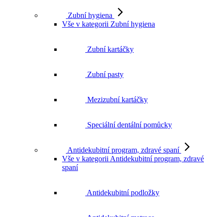
Zubní hygiena
Vše v kategorii Zubní hygiena
Zubní kartáčky
Zubní pasty
Mezizubní kartáčky
Speciální dentální pomůcky
Antidekubitní program, zdravé spaní
Vše v kategorii Antidekubitní program, zdravé
spaní
Antidekubitní podložky
Antidekubitní matrace