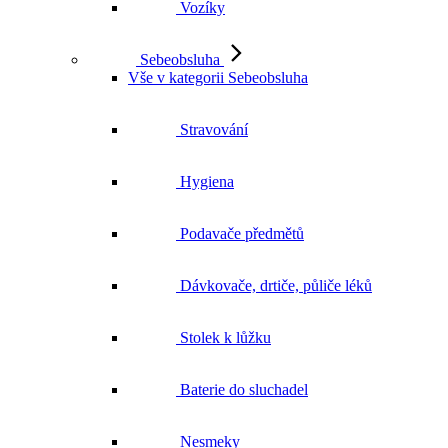
Vozíky
Sebeobsluha
Vše v kategorii Sebeobsluha
Stravování
Hygiena
Podavače předmětů
Dávkovače, drtiče, půliče léků
Stolek k lůžku
Baterie do sluchadel
Nesmeky