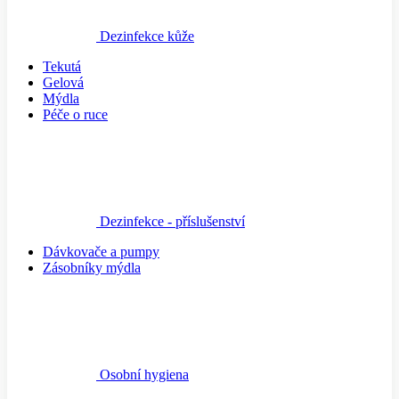
Dezinfekce kůže
Tekutá
Gelová
Mýdla
Péče o ruce
Dezinfekce - příslušenství
Dávkovače a pumpy
Zásobníky mýdla
Osobní hygiena