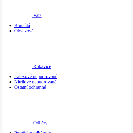
Vata
Buničitá
Obvazová
Rukavice
Latexové nepudrované
Nitrilové nepudrované
Ostatní ochranné
Odběry
Pomůcky odběrové