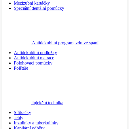
Mezizubní kartáčky
Speciální dentální pomůcky
Antidekubitní program, zdravé spaní
Antidekubitní podložky
Antidekubitní matrace
Polohovací pomůcky
Polštáře
Injekční technika
Stříkačky
Jehly
Inzulínky a tuberkulínky
Kapilární odběry