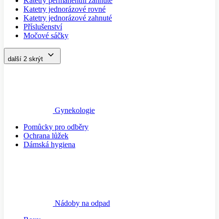
Katetry permanentní zahnuté
Katetry jednorázové rovné
Katetry jednorázové zahnuté
Příslušenství
Močové sáčky
další 2
skrýt
Gynekologie
Pomůcky pro odběry
Ochrana lůžek
Dámská hygiena
Nádoby na odpad