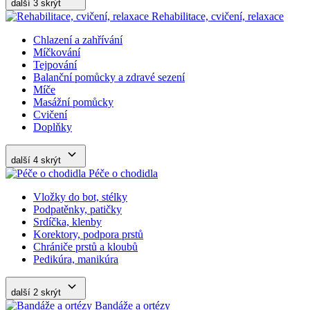
další 3
skrýt
Rehabilitace, cvičení, relaxace
Chlazení a zahřívání
Míčkování
Tejpování
Balanční pomůcky a zdravé sezení
Míče
Masážní pomůcky
Cvičení
Doplňky
další 4
skrýt
Péče o chodidla
Vložky do bot, stélky
Podpatěnky, patičky
Srdíčka, klenby
Korektory, podpora prstů
Chrániče prstů a kloubů
Pedikúra, manikúra
další 2
skrýt
Bandáže a ortézy