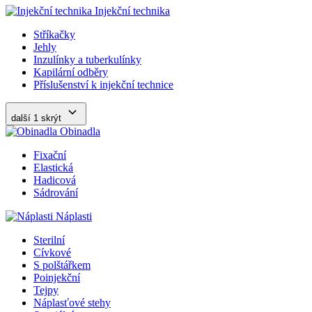
Injekční technika
Stříkačky
Jehly
Inzulínky a tuberkulínky
Kapilární odběry
Příslušenství k injekční technice
další 1
skrýt
Obinadla
Fixační
Elastická
Hadicová
Sádrování
Náplasti
Sterilní
Cívkové
S polštářkem
Poinjekční
Tejpy
Náplasťové stehy