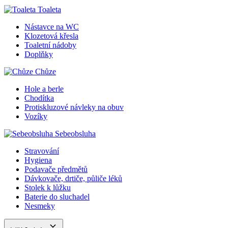
Toaleta
Nástavce na WC
Klozetová křesla
Toaletní nádoby
Doplňky
Chůze
Hole a berle
Chodítka
Protiskluzové návleky na obuv
Vozíky
Sebeobsluha
Stravování
Hygiena
Podavače předmětů
Dávkovače, drtiče, půliče léků
Stolek k lůžku
Baterie do sluchadel
Nesmeky