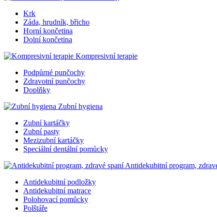
Krk
Záda, hrudník, břicho
Horní končetina
Dolní končetina
Kompresivní terapie
Podpůrné punčochy
Zdravotní punčochy
Doplňky
Zubní hygiena
Zubní kartáčky
Zubní pasty
Mezizubní kartáčky
Speciální dentální pomůcky
Antidekubitní program, zdrav
Antidekubitní podložky
Antidekubitní matrace
Polohovací pomůcky
Polštáře