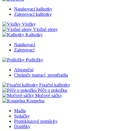
Natahovací kalhotky
Zalepovací kalhotky
Vložky
Vložné pleny
Kalhotky
Natahovací
Zalepovací
Podložky
Absorpční
Chrániče matrací, prostěradla
Fixační kalhotky
Péče o pokožku
Močové sáčky
Koupelna
Madla
Sedačky
Protiskluzové pomůcky
Doplňky