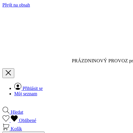
Přejít na obsah
PRÁZDNINOVÝ PROVOZ pro
Přihlásit se
Můj seznam
Hledat
Oblíbené
Košík