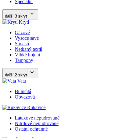
Speciální
další 3
skrýt
Krytí
Gázové
Vysoce savé
S mastí
Netkaný textil
Vlhké hojení
Tampony
další 2
skrýt
Vata
Buničitá
Obvazová
Rukavice
Latexové nepudrované
Nitrilové nepudrované
Ostatní ochranné