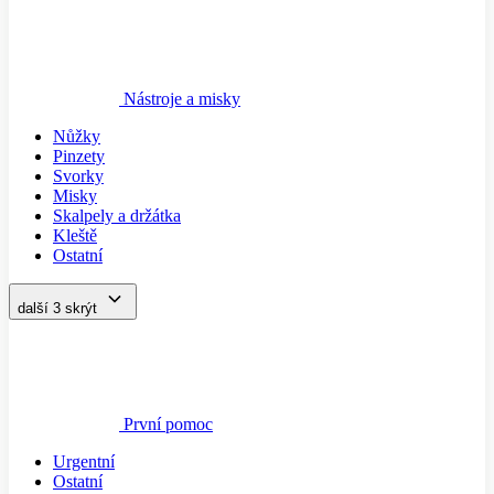
Nástroje a misky
Nůžky
Pinzety
Svorky
Misky
Skalpely a držátka
Kleště
Ostatní
další 3
skrýt
První pomoc
Urgentní
Ostatní