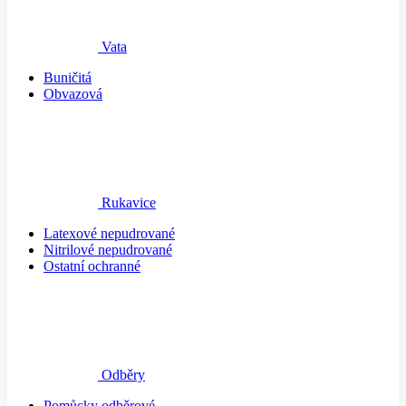
Vata
Buničitá
Obvazová
Rukavice
Latexové nepudrované
Nitrilové nepudrované
Ostatní ochranné
Odběry
Pomůcky odběrové