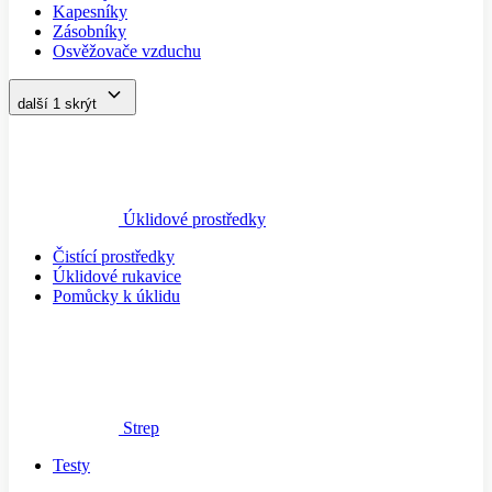
Kapesníky
Zásobníky
Osvěžovače vzduchu
další 1
skrýt
Úklidové prostředky
Čistící prostředky
Úklidové rukavice
Pomůcky k úklidu
Strep
Testy