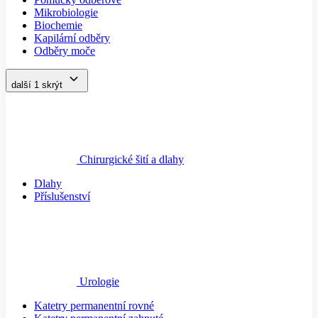
Mikrobiologie
Biochemie
Kapilární odběry
Odběry moče
další 1
skrýt
Chirurgické šití a dlahy
Dlahy
Příslušenství
Urologie
Katetry permanentní rovné