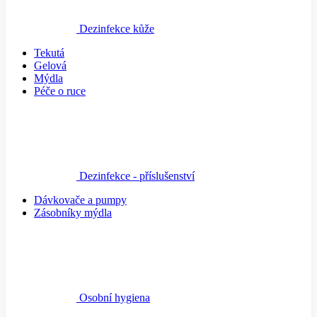
Dezinfekce kůže
Tekutá
Gelová
Mýdla
Péče o ruce
Dezinfekce - příslušenství
Dávkovače a pumpy
Zásobníky mýdla
Osobní hygiena