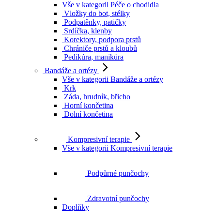
Vše v kategorii Péče o chodidla
Vložky do bot, stélky
Podpatěnky, patičky
Srdíčka, klenby
Korektory, podpora prstů
Chrániče prstů a kloubů
Pedikúra, manikúra
Bandáže a ortézy
Vše v kategorii Bandáže a ortézy
Krk
Záda, hrudník, břicho
Horní končetina
Dolní končetina
Kompresivní terapie
Vše v kategorii Kompresivní terapie
Podpůrné punčochy
Zdravotní punčochy
Doplňky