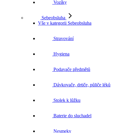
Vozíky
Sebeobsluha
Vše v kategorii Sebeobsluha
Stravování
Hygiena
Podavače předmětů
Dávkovače, drtiče, půliče léků
Stolek k lůžku
Baterie do sluchadel
Nesmeky