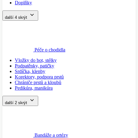
Doplňky
další 4
skrýt
Péče o chodidla
Vložky do bot, stélky
Podpatěnky, patičky
Srdíčka, klenby
Korektory, podpora prstů
Chrániče prstů a kloubů
Pedikúra, manikúra
další 2
skrýt
Bandáže a ortézy