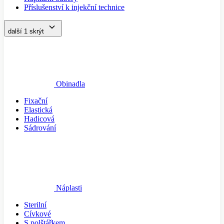
Příslušenství k injekční technice
další 1
skrýt
Obinadla
Fixační
Elastická
Hadicová
Sádrování
Náplasti
Sterilní
Cívkové
S polštářkem