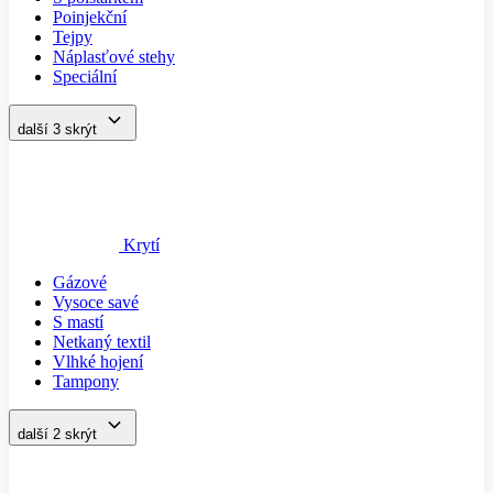
Poinjekční
Tejpy
Náplasťové stehy
Speciální
další 3
skrýt
Krytí
Gázové
Vysoce savé
S mastí
Netkaný textil
Vlhké hojení
Tampony
další 2
skrýt