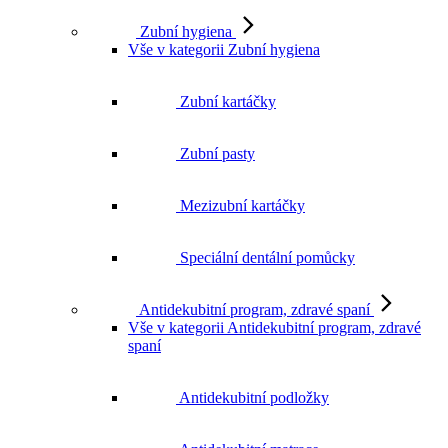
Zubní hygiena
Vše v kategorii Zubní hygiena
Zubní kartáčky
Zubní pasty
Mezizubní kartáčky
Speciální dentální pomůcky
Antidekubitní program, zdravé spaní
Vše v kategorii Antidekubitní program, zdravé
spaní
Antidekubitní podložky
Antidekubitní matrace