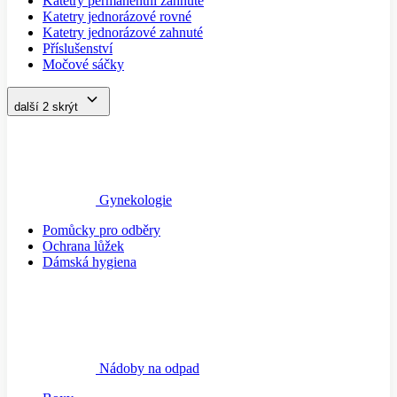
Katetry permanentní zahnuté
Katetry jednorázové rovné
Katetry jednorázové zahnuté
Příslušenství
Močové sáčky
další 2
skrýt
Gynekologie
Pomůcky pro odběry
Ochrana lůžek
Dámská hygiena
Nádoby na odpad