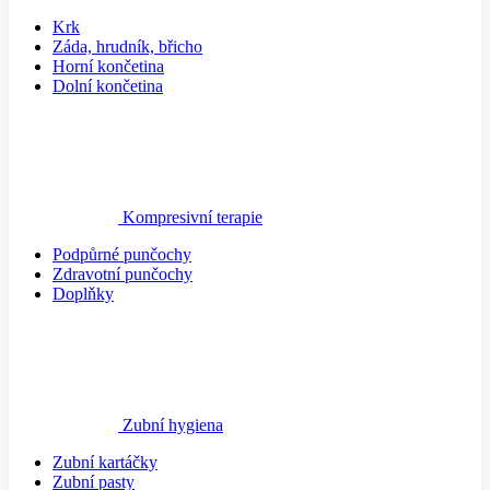
Krk
Záda, hrudník, břicho
Horní končetina
Dolní končetina
Kompresivní terapie
Podpůrné punčochy
Zdravotní punčochy
Doplňky
Zubní hygiena
Zubní kartáčky
Zubní pasty