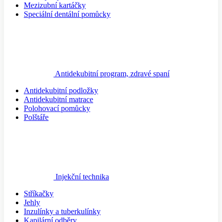
Mezizubní kartáčky
Speciální dentální pomůcky
Antidekubitní program, zdravé spaní
Antidekubitní podložky
Antidekubitní matrace
Polohovací pomůcky
Polštáře
Injekční technika
Stříkačky
Jehly
Inzulínky a tuberkulínky
Kapilární odběry