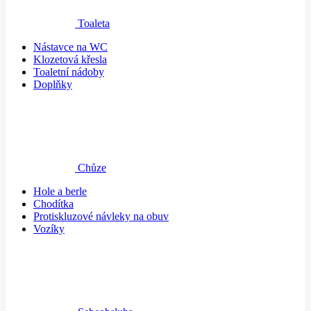
Toaleta
Nástavce na WC
Klozetová křesla
Toaletní nádoby
Doplňky
Chůze
Hole a berle
Chodítka
Protiskluzové návleky na obuv
Vozíky