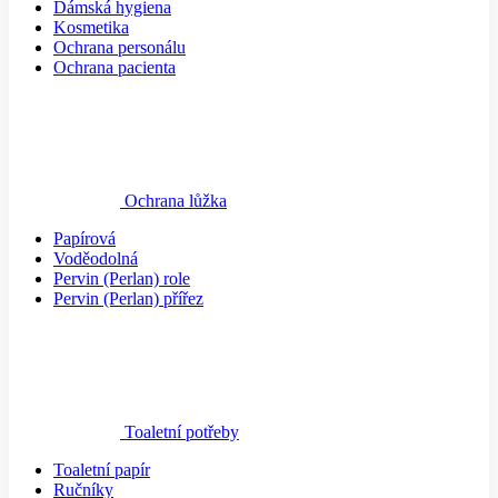
Dámská hygiena
Kosmetika
Ochrana personálu
Ochrana pacienta
Ochrana lůžka
Papírová
Voděodolná
Pervin (Perlan) role
Pervin (Perlan) přířez
Toaletní potřeby
Toaletní papír
Ručníky