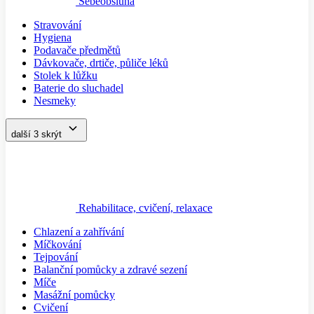
Sebeobsluha
Stravování
Hygiena
Podavače předmětů
Dávkovače, drtiče, půliče léků
Stolek k lůžku
Baterie do sluchadel
Nesmeky
další 3
skrýt
Rehabilitace, cvičení, relaxace
Chlazení a zahřívání
Míčkování
Tejpování
Balanční pomůcky a zdravé sezení
Míče
Masážní pomůcky
Cvičení