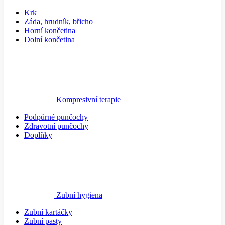
Krk
Záda, hrudník, břicho
Horní končetina
Dolní končetina
Kompresivní terapie
Podpůrné punčochy
Zdravotní punčochy
Doplňky
Zubní hygiena
Zubní kartáčky
Zubní pasty