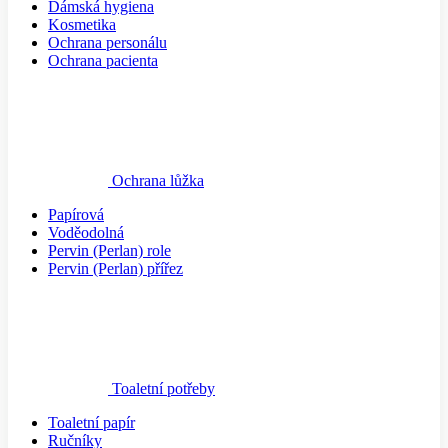
Dámská hygiena
Kosmetika
Ochrana personálu
Ochrana pacienta
Ochrana lůžka
Papírová
Voděodolná
Pervin (Perlan) role
Pervin (Perlan) přířez
Toaletní potřeby
Toaletní papír
Ručníky