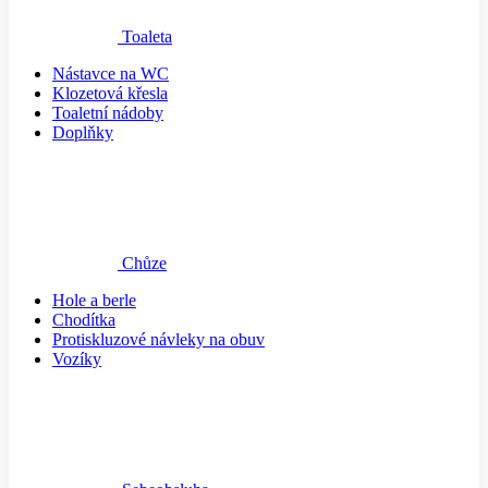
Toaleta
Nástavce na WC
Klozetová křesla
Toaletní nádoby
Doplňky
Chůze
Hole a berle
Chodítka
Protiskluzové návleky na obuv
Vozíky