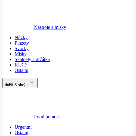
Nástroje a misky
Nůžky
Pinzety
Svorky
Misky
Skalpely a držátka
Kleště
Ostatní
další 3
skrýt
První pomoc
Urgentní
Ostatní