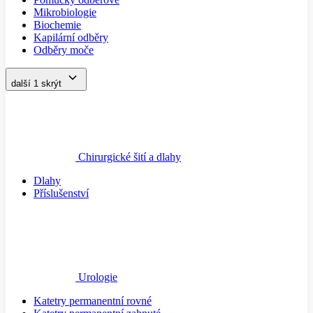
Mikrobiologie
Biochemie
Kapilární odběry
Odběry moče
další 1
skrýt
Chirurgické šití a dlahy
Dlahy
Příslušenství
Urologie
Katetry permanentní rovné