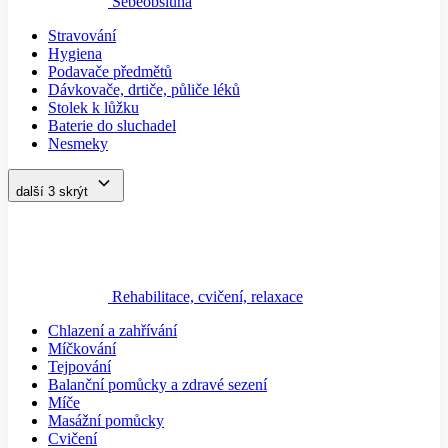
Sebeobsluha
Stravování
Hygiena
Podavače předmětů
Dávkovače, drtiče, půliče léků
Stolek k lůžku
Baterie do sluchadel
Nesmeky
další 3
skrýt
Rehabilitace, cvičení, relaxace
Chlazení a zahřívání
Míčkování
Tejpování
Balanční pomůcky a zdravé sezení
Míče
Masážní pomůcky
Cvičení