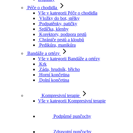
Péče o chodidla
Vše v kategorii Péče o chodidla
Vložky do bot, stélky
Podpatěnky, patičky
Srdíčka, klenby
Korektory, podpora prstů
Chrániče prstů a kloubů
Pedikúra, manikúra
Bandáže a ortézy
Vše v kategorii Bandáže a ortézy
Krk
Záda, hrudník, břicho
Horní končetina
Dolní končetina
Kompresivní terapie
Vše v kategorii Kompresivní terapie
Podpůrné punčochy
Zdravotní punčochy
Doplňky