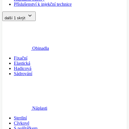
Příslušenství k injekční technice
další 1
skrýt
Obinadla
Fixační
Elastická
Hadicová
Sádrování
Náplasti
Sterilní
Cívkové
S polštářkem