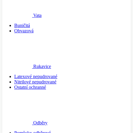
Vata
Buničitá
Obvazová
Rukavice
Latexové nepudrované
Nitrilové nepudrované
Ostatní ochranné
Odběry
Pomůcky odběrové