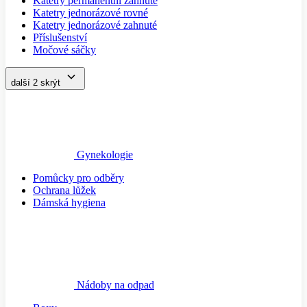
Katetry permanentní zahnuté
Katetry jednorázové rovné
Katetry jednorázové zahnuté
Příslušenství
Močové sáčky
další 2
skrýt
Gynekologie
Pomůcky pro odběry
Ochrana lůžek
Dámská hygiena
Nádoby na odpad