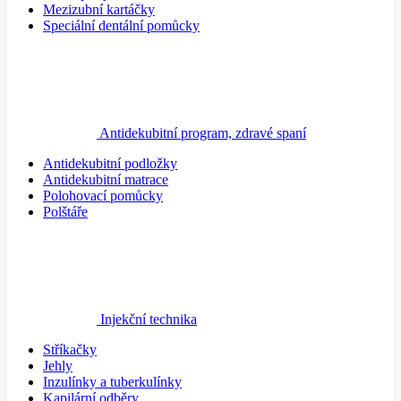
Mezizubní kartáčky
Speciální dentální pomůcky
Antidekubitní program, zdravé spaní
Antidekubitní podložky
Antidekubitní matrace
Polohovací pomůcky
Polštáře
Injekční technika
Stříkačky
Jehly
Inzulínky a tuberkulínky
Kapilární odběry