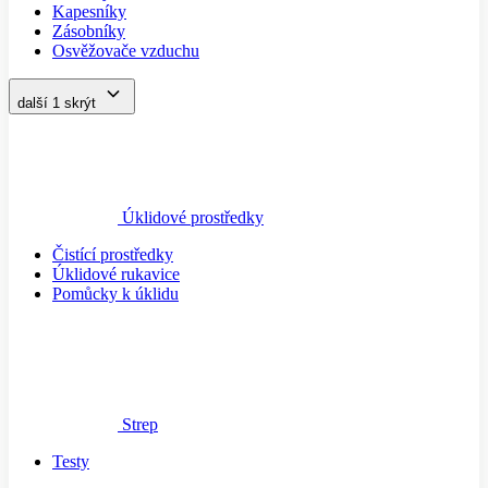
Kapesníky
Zásobníky
Osvěžovače vzduchu
další 1
skrýt
Úklidové prostředky
Čistící prostředky
Úklidové rukavice
Pomůcky k úklidu
Strep
Testy