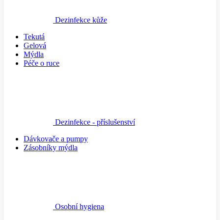
Dezinfekce kůže
Tekutá
Gelová
Mýdla
Péče o ruce
Dezinfekce - příslušenství
Dávkovače a pumpy
Zásobníky mýdla
Osobní hygiena