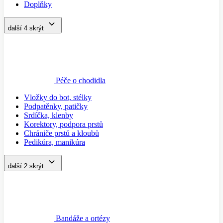
Doplňky
další 4
skrýt
Péče o chodidla
Vložky do bot, stélky
Podpatěnky, patičky
Srdíčka, klenby
Korektory, podpora prstů
Chrániče prstů a kloubů
Pedikúra, manikúra
další 2
skrýt
Bandáže a ortézy