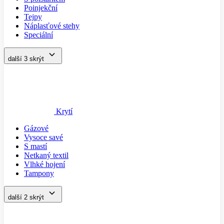
Poinjekční
Tejpy
Náplasťové stehy
Speciální
další 3
skrýt
Krytí
Gázové
Vysoce savé
S mastí
Netkaný textil
Vlhké hojení
Tampony
další 2
skrýt