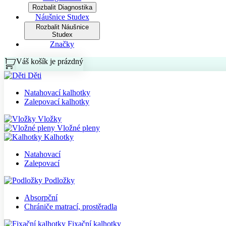
Rozbalit Diagnostika
Náušnice Studex
Rozbalit Náušnice
Studex
Značky
Váš košík je prázdný
Košík
Děti
Natahovací kalhotky
Zalepovací kalhotky
Vložky
Vložné pleny
Kalhotky
Natahovací
Zalepovací
Podložky
Absorpční
Chrániče matrací, prostěradla
Fixační kalhotky