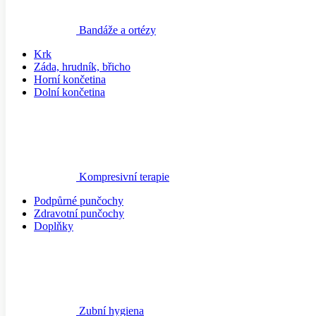
Bandáže a ortézy
Krk
Záda, hrudník, břicho
Horní končetina
Dolní končetina
Kompresivní terapie
Podpůrné punčochy
Zdravotní punčochy
Doplňky
Zubní hygiena