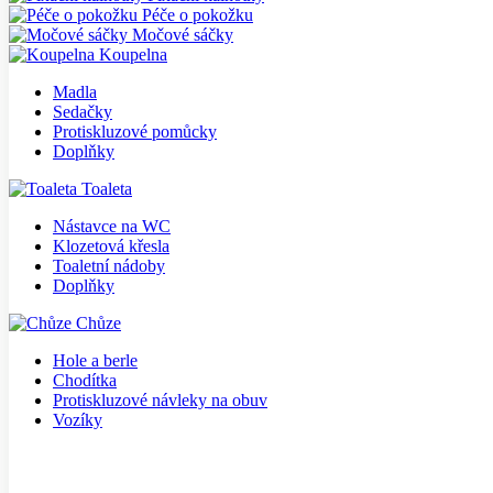
Péče o pokožku
Močové sáčky
Koupelna
Madla
Sedačky
Protiskluzové pomůcky
Doplňky
Toaleta
Nástavce na WC
Klozetová křesla
Toaletní nádoby
Doplňky
Chůze
Hole a berle
Chodítka
Protiskluzové návleky na obuv
Vozíky