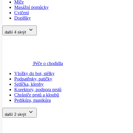
Míče
Masážní pomůcky
Cvičení
Doplňky
další 4
skrýt
Péče o chodidla
Vložky do bot, stélky
Podpatěnky, patičky
Srdíčka, klenby
Korektory, podpora prstů
Chrániče prstů a kloubů
Pedikúra, manikúra
další 2
skrýt