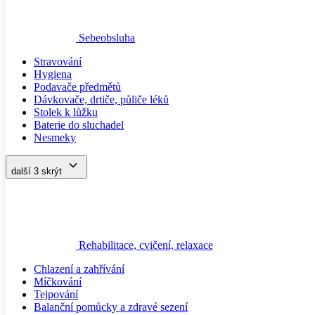
Sebeobsluha
Stravování
Hygiena
Podavače předmětů
Dávkovače, drtiče, půliče léků
Stolek k lůžku
Baterie do sluchadel
Nesmeky
další 3
skrýt
Rehabilitace, cvičení, relaxace
Chlazení a zahřívání
Míčkování
Tejpování
Balanční pomůcky a zdravé sezení