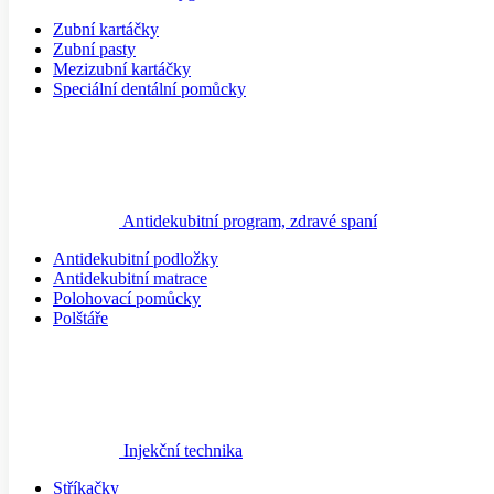
Zubní kartáčky
Zubní pasty
Mezizubní kartáčky
Speciální dentální pomůcky
Antidekubitní program, zdravé spaní
Antidekubitní podložky
Antidekubitní matrace
Polohovací pomůcky
Polštáře
Injekční technika
Stříkačky