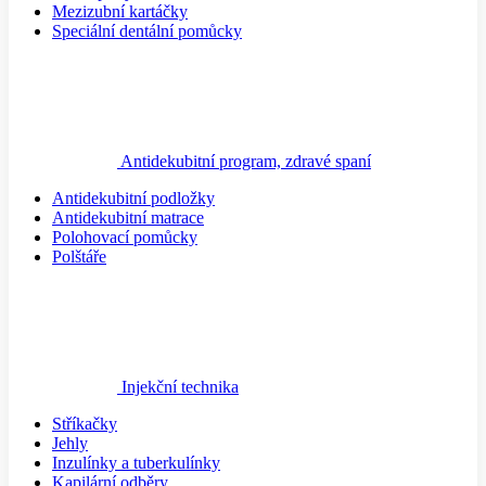
Mezizubní kartáčky
Speciální dentální pomůcky
Antidekubitní program, zdravé spaní
Antidekubitní podložky
Antidekubitní matrace
Polohovací pomůcky
Polštáře
Injekční technika
Stříkačky
Jehly
Inzulínky a tuberkulínky
Kapilární odběry