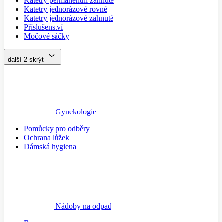
Katetry permanentní zahnuté
Katetry jednorázové rovné
Katetry jednorázové zahnuté
Příslušenství
Močové sáčky
další 2
skrýt
Gynekologie
Pomůcky pro odběry
Ochrana lůžek
Dámská hygiena
Nádoby na odpad