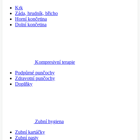
Krk
Záda, hrudník, břicho
Horní končetina
Dolní končetina
Kompresivní terapie
Podpůrné punčochy
Zdravotní punčochy
Doplňky
Zubní hygiena
Zubní kartáčky
Zubní pasty