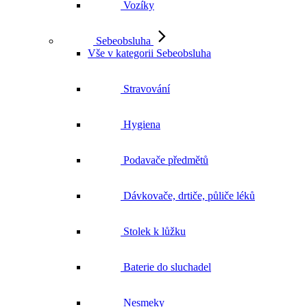
Vozíky
Sebeobsluha
Vše v kategorii Sebeobsluha
Stravování
Hygiena
Podavače předmětů
Dávkovače, drtiče, půliče léků
Stolek k lůžku
Baterie do sluchadel
Nesmeky