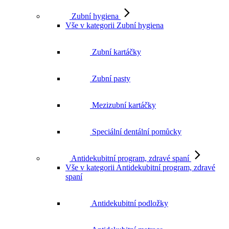
Zubní hygiena
Vše v kategorii Zubní hygiena
Zubní kartáčky
Zubní pasty
Mezizubní kartáčky
Speciální dentální pomůcky
Antidekubitní program, zdravé spaní
Vše v kategorii Antidekubitní program, zdravé
spaní
Antidekubitní podložky
Antidekubitní matrace