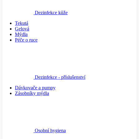
Dezinfekce kůže
Tekutá
Gelová
Mýdla
Péče o ruce
Dezinfekce - příslušenství
Dávkovače a pumpy
Zásobníky mýdla
Osobní hygiena