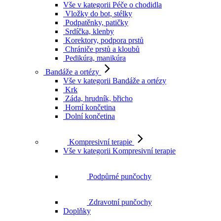
Vše v kategorii Péče o chodidla
Vložky do bot, stélky
Podpatěnky, patičky
Srdíčka, klenby
Korektory, podpora prstů
Chrániče prstů a kloubů
Pedikúra, manikúra
Bandáže a ortézy
Vše v kategorii Bandáže a ortézy
Krk
Záda, hrudník, břicho
Horní končetina
Dolní končetina
Kompresivní terapie
Vše v kategorii Kompresivní terapie
Podpůrné punčochy
Zdravotní punčochy
Doplňky