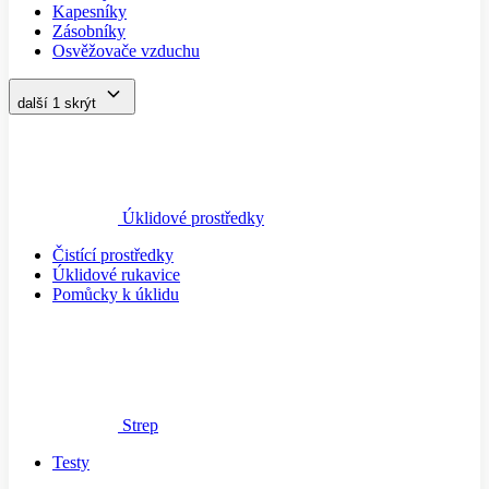
Kapesníky
Zásobníky
Osvěžovače vzduchu
další 1
skrýt
Úklidové prostředky
Čistící prostředky
Úklidové rukavice
Pomůcky k úklidu
Strep
Testy