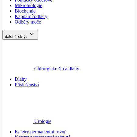
Mikrobiologie
Biochemie
Kapilární odběry
Odběry moče
další 1
skrýt
Chirurgické šití a dlahy
Dlahy
Příslušenství
Urologie
Katetry permanentní rovné