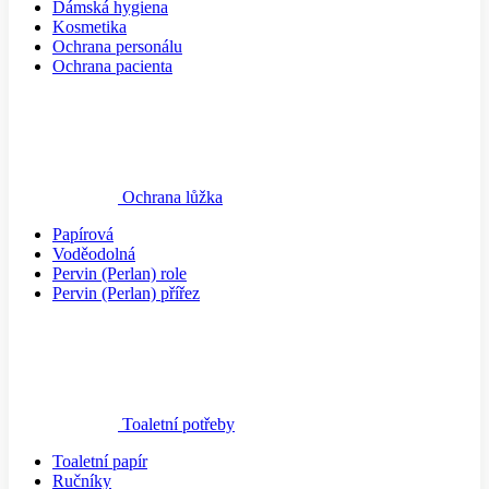
Dámská hygiena
Kosmetika
Ochrana personálu
Ochrana pacienta
Ochrana lůžka
Papírová
Voděodolná
Pervin (Perlan) role
Pervin (Perlan) přířez
Toaletní potřeby
Toaletní papír
Ručníky