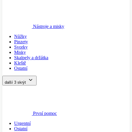
Nástroje a misky
Nůžky
Pinzety
Svorky
Misky
Skalpely a držátka
Kleště
Ostatní
další 3
skrýt
První pomoc
Urgentní
Ostatní