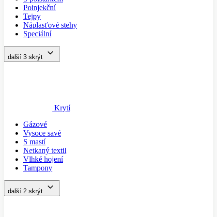
Poinjekční
Tejpy
Náplasťové stehy
Speciální
další 3
skrýt
Krytí
Gázové
Vysoce savé
S mastí
Netkaný textil
Vlhké hojení
Tampony
další 2
skrýt