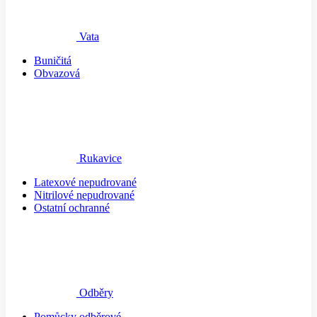
Vata
Buničitá
Obvazová
Rukavice
Latexové nepudrované
Nitrilové nepudrované
Ostatní ochranné
Odběry
Pomůcky odběrové