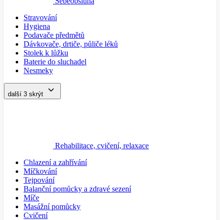
Sebeobsluha
Stravování
Hygiena
Podavače předmětů
Dávkovače, drtiče, půliče léků
Stolek k lůžku
Baterie do sluchadel
Nesmeky
další 3
skrýt
Rehabilitace, cvičení, relaxace
Chlazení a zahřívání
Míčkování
Tejpování
Balanční pomůcky a zdravé sezení
Míče
Masážní pomůcky
Cvičení