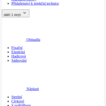
Příslušenství k injekční technice
další 1
skrýt
Obinadla
Fixační
Elastická
Hadicová
Sádrování
Náplasti
Sterilní
Cívkové
S polštářkem