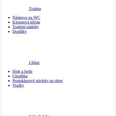
Toaleta
Nástavce na WC
Klozetová křesla
Toaletní nádoby
Doplňky
Chůze
Hole a berle
Chodítka
Protiskluzové návleky na obuv
Vozíky