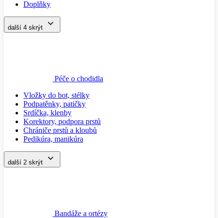
Doplňky
další 4
skrýt
Péče o chodidla
Vložky do bot, stélky
Podpatěnky, patičky
Srdíčka, klenby
Korektory, podpora prstů
Chrániče prstů a kloubů
Pedikúra, manikúra
další 2
skrýt
Bandáže a ortézy