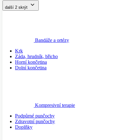
Bandáže a ortézy
Krk
Záda, hrudník, břicho
Horní končetina
Dolní končetina
Kompresivní terapie
Podpůrné punčochy
Zdravotní punčochy
Doplňky
Zubní hygiena