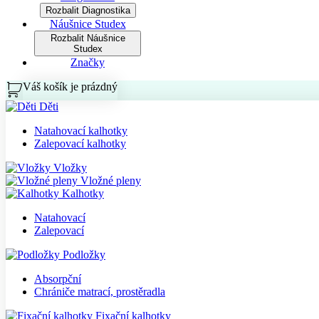
Rozbalit Diagnostika
Náušnice Studex
Rozbalit Náušnice
Studex
Značky
Váš košík je prázdný
Košík
Děti
Natahovací kalhotky
Zalepovací kalhotky
Vložky
Vložné pleny
Kalhotky
Natahovací
Zalepovací
Podložky
Absorpční
Chrániče matrací, prostěradla
Fixační kalhotky