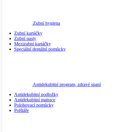
Zubní kartáčky
Zubní pasty
Mezizubní kartáčky
Speciální dentální pomůcky
Antidekubitní program, zdravé spaní
Antidekubitní podložky
Antidekubitní matrace
Polohovací pomůcky
Polštáře
Injekční technika
Stříkačky