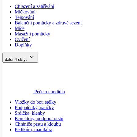
Míče
Masážní pomůcky
Cvičení
Doplňky
další 4
skrýt
Péče o chodidla
Vložky do bot, stélky
Podpatěnky, patičky
Srdíčka, klenby
Korektory, podpora prstů
Chrániče prstů a kloubů
Pedikúra, manikúra
další 2
skrýt