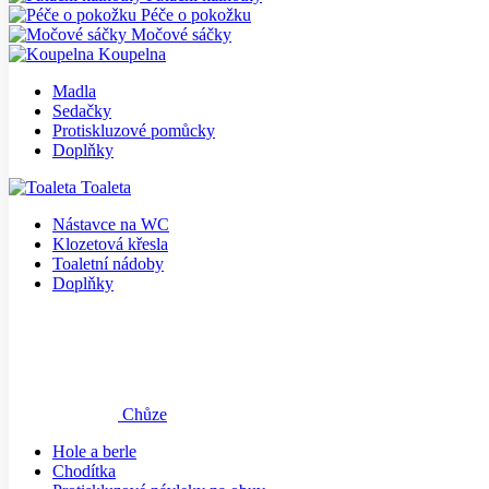
Péče o pokožku
Močové sáčky
Koupelna
Madla
Sedačky
Protiskluzové pomůcky
Doplňky
Toaleta
Nástavce na WC
Klozetová křesla
Toaletní nádoby
Doplňky
Chůze
Hole a berle
Chodítka
Protiskluzové návleky na obuv
Vozíky