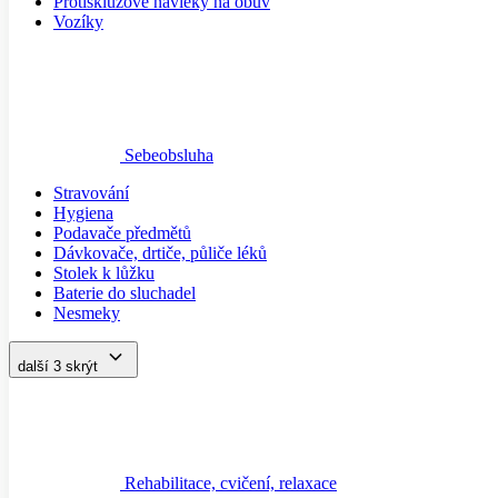
Sebeobsluha
Stravování
Hygiena
Podavače předmětů
Dávkovače, drtiče, půliče léků
Stolek k lůžku
Baterie do sluchadel
Nesmeky
další 3
skrýt
Rehabilitace, cvičení, relaxace
Chlazení a zahřívání
Míčkování
Tejpování
Balanční pomůcky a zdravé sezení