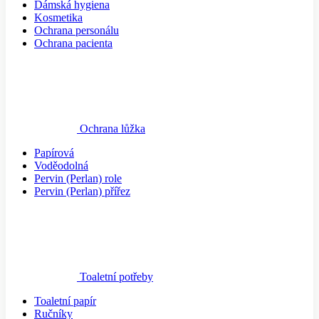
Dámská hygiena
Kosmetika
Ochrana personálu
Ochrana pacienta
Ochrana lůžka
Papírová
Voděodolná
Pervin (Perlan) role
Pervin (Perlan) přířez
Toaletní potřeby
Toaletní papír
Ručníky