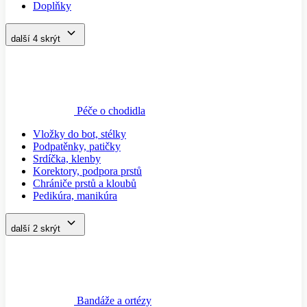
Doplňky
další 4
skrýt
Péče o chodidla
Vložky do bot, stélky
Podpatěnky, patičky
Srdíčka, klenby
Korektory, podpora prstů
Chrániče prstů a kloubů
Pedikúra, manikúra
další 2
skrýt
Bandáže a ortézy