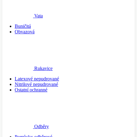
Vata
Buničitá
Obvazová
Rukavice
Latexové nepudrované
Nitrilové nepudrované
Ostatní ochranné
Odběry
Pomůcky odběrové