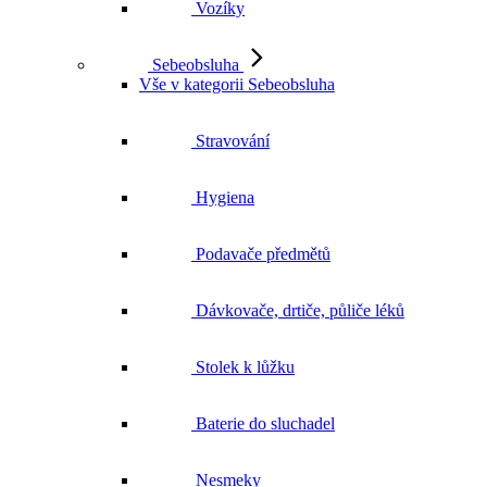
Vozíky
Sebeobsluha
Vše v kategorii Sebeobsluha
Stravování
Hygiena
Podavače předmětů
Dávkovače, drtiče, půliče léků
Stolek k lůžku
Baterie do sluchadel
Nesmeky