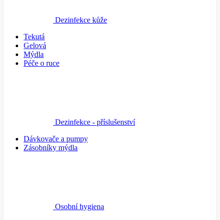
Dezinfekce kůže
Tekutá
Gelová
Mýdla
Péče o ruce
Dezinfekce - příslušenství
Dávkovače a pumpy
Zásobníky mýdla
Osobní hygiena