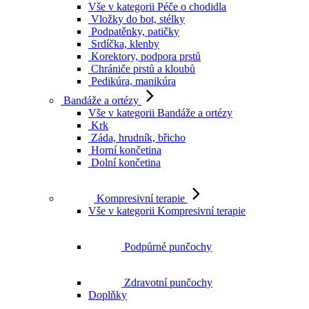
Vše v kategorii Péče o chodidla
Vložky do bot, stélky
Podpatěnky, patičky
Srdíčka, klenby
Korektory, podpora prstů
Chrániče prstů a kloubů
Pedikúra, manikúra
Bandáže a ortézy
Vše v kategorii Bandáže a ortézy
Krk
Záda, hrudník, břicho
Horní končetina
Dolní končetina
Kompresivní terapie
Vše v kategorii Kompresivní terapie
Podpůrné punčochy
Zdravotní punčochy
Doplňky