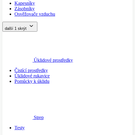
Kapesníky
Zásobníky
Osvěžovače vzduchu
další 1
skrýt
Úklidové prostředky
Čistící prostředky
Úklidové rukavice
Pomůcky k úklidu
Strep
Testy