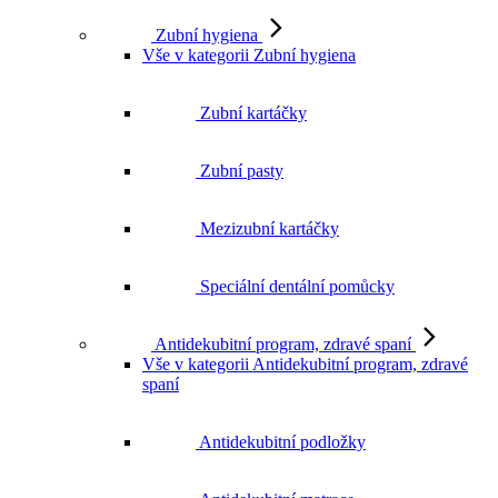
Zubní hygiena
Vše v kategorii Zubní hygiena
Zubní kartáčky
Zubní pasty
Mezizubní kartáčky
Speciální dentální pomůcky
Antidekubitní program, zdravé spaní
Vše v kategorii Antidekubitní program, zdravé
spaní
Antidekubitní podložky
Antidekubitní matrace