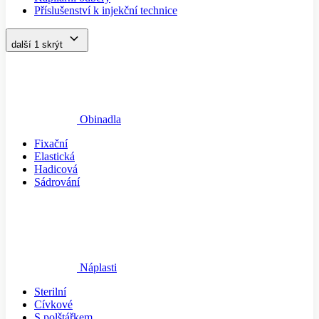
Příslušenství k injekční technice
další 1
skrýt
Obinadla
Fixační
Elastická
Hadicová
Sádrování
Náplasti
Sterilní
Cívkové
S polštářkem