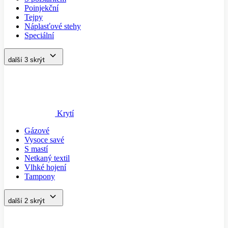
Poinjekční
Tejpy
Náplasťové stehy
Speciální
další 3
skrýt
Krytí
Gázové
Vysoce savé
S mastí
Netkaný textil
Vlhké hojení
Tampony
další 2
skrýt