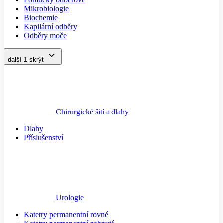
Mikrobiologie
Biochemie
Kapilární odběry
Odběry moče
další 1
skrýt
Chirurgické šití a dlahy
Dlahy
Příslušenství
Urologie
Katetry permanentní rovné