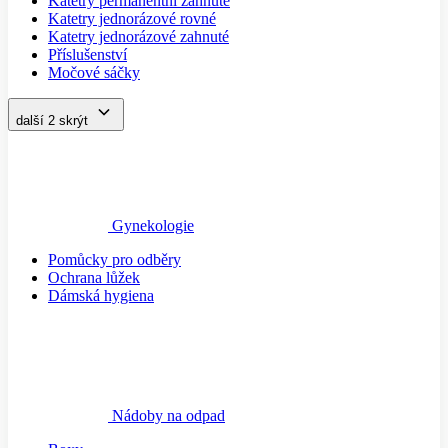
Katetry permanentní zahnuté
Katetry jednorázové rovné
Katetry jednorázové zahnuté
Příslušenství
Močové sáčky
další 2
skrýt
Gynekologie
Pomůcky pro odběry
Ochrana lůžek
Dámská hygiena
Nádoby na odpad