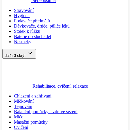
Sebeobsluha
Stravování
Hygiena
Podavače předmětů
Dávkovače, drtiče, půliče léků
Stolek k lůžku
Baterie do sluchadel
Nesmeky
další 3
skrýt
Rehabilitace, cvičení, relaxace
Chlazení a zahřívání
Míčkování
Tejpování
Balanční pomůcky a zdravé sezení
Míče
Masážní pomůcky
Cvičení