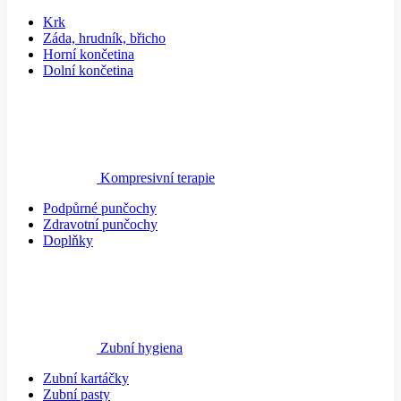
Krk
Záda, hrudník, břicho
Horní končetina
Dolní končetina
Kompresivní terapie
Podpůrné punčochy
Zdravotní punčochy
Doplňky
Zubní hygiena
Zubní kartáčky
Zubní pasty