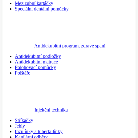
Mezizubní kartáčky
Speciální dentální pomůcky
Antidekubitní program, zdravé spaní
Antidekubitní podložky
Antidekubitní matrace
Polohovací pomůcky
Polštáře
Injekční technika
Stříkačky
Jehly
Inzulínky a tuberkulínky
Kapilární odběry