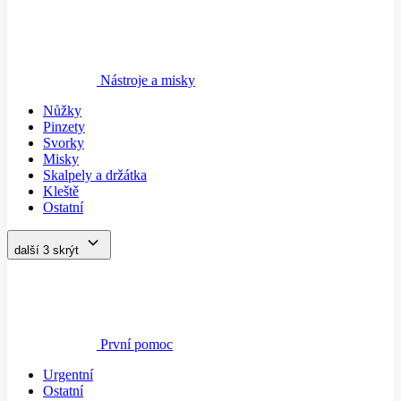
Nástroje a misky
Nůžky
Pinzety
Svorky
Misky
Skalpely a držátka
Kleště
Ostatní
další 3
skrýt
První pomoc
Urgentní
Ostatní