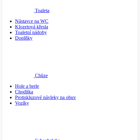
Toaleta
Nástavce na WC
Klozetová křesla
Toaletní nádoby
Doplňky
Chůze
Hole a berle
Chodítka
Protiskluzové návleky na obuv
Vozíky