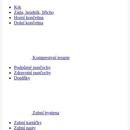
Krk
Záda, hrudník, břicho
Horní končetina
Dolní končetina
Kompresivní terapie
Podpůrné punčochy
Zdravotní punčochy
Doplňky
Zubní hygiena
Zubní kartáčky
Zubní pasty