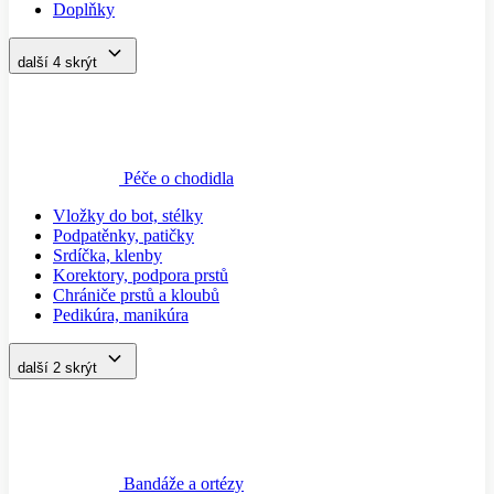
Doplňky
další 4
skrýt
Péče o chodidla
Vložky do bot, stélky
Podpatěnky, patičky
Srdíčka, klenby
Korektory, podpora prstů
Chrániče prstů a kloubů
Pedikúra, manikúra
další 2
skrýt
Bandáže a ortézy