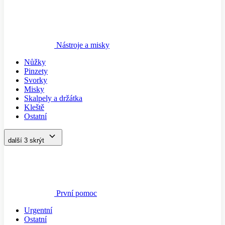
Nástroje a misky
Nůžky
Pinzety
Svorky
Misky
Skalpely a držátka
Kleště
Ostatní
další 3
skrýt
První pomoc
Urgentní
Ostatní