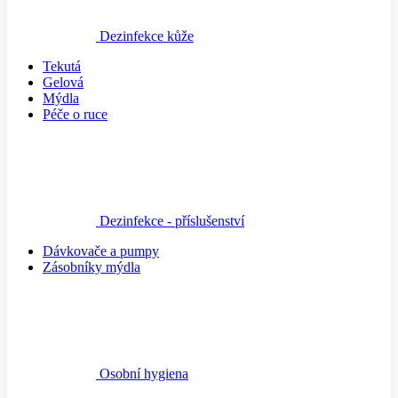
Dezinfekce kůže
Tekutá
Gelová
Mýdla
Péče o ruce
Dezinfekce - příslušenství
Dávkovače a pumpy
Zásobníky mýdla
Osobní hygiena