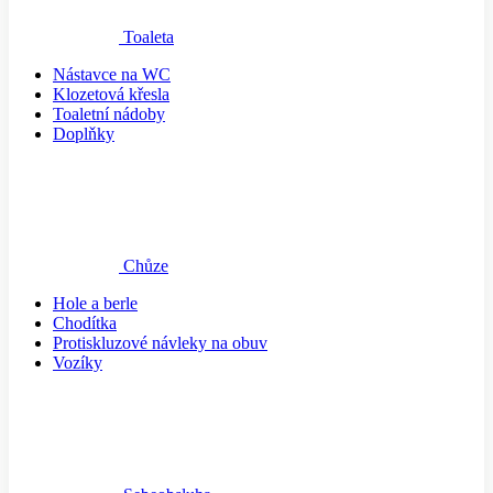
Toaleta
Nástavce na WC
Klozetová křesla
Toaletní nádoby
Doplňky
Chůze
Hole a berle
Chodítka
Protiskluzové návleky na obuv
Vozíky