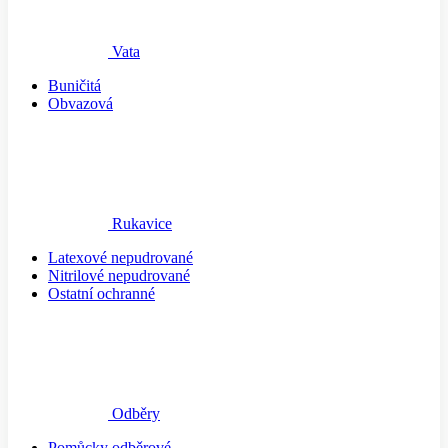
Vata
Buničitá
Obvazová
Rukavice
Latexové nepudrované
Nitrilové nepudrované
Ostatní ochranné
Odběry
Pomůcky odběrové