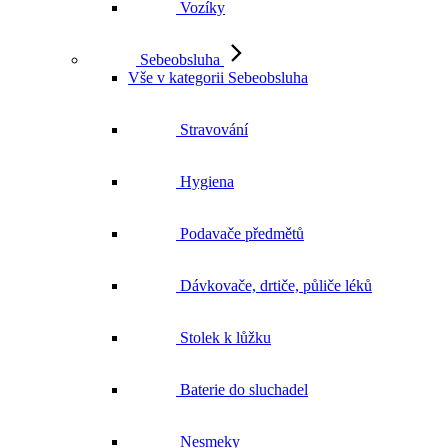
Vozíky
Sebeobsluha
Vše v kategorii Sebeobsluha
Stravování
Hygiena
Podavače předmětů
Dávkovače, drtiče, půliče léků
Stolek k lůžku
Baterie do sluchadel
Nesmeky