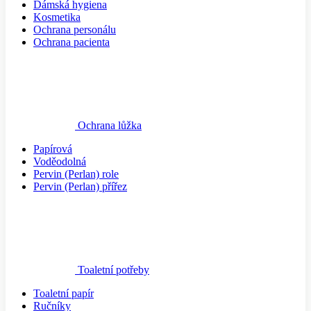
Dámská hygiena
Kosmetika
Ochrana personálu
Ochrana pacienta
Ochrana lůžka
Papírová
Voděodolná
Pervin (Perlan) role
Pervin (Perlan) přířez
Toaletní potřeby
Toaletní papír
Ručníky