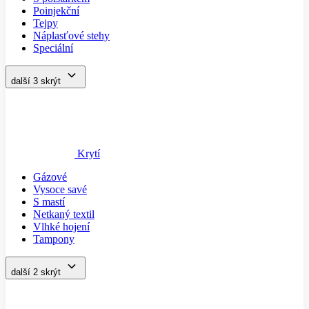
Poinjekční
Tejpy
Náplasťové stehy
Speciální
další 3
skrýt
Krytí
Gázové
Vysoce savé
S mastí
Netkaný textil
Vlhké hojení
Tampony
další 2
skrýt