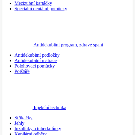
Mezizubní kartáčky
Speciální dentální pomůcky
Antidekubitní program, zdravé spaní
Antidekubitní podložky
Antidekubitní matrace
Polohovací pomůcky
Polštáře
Injekční technika
Stříkačky
Jehly
Inzulínky a tuberkulínky
Kapilární odběry