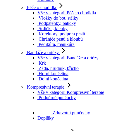
Péče o chodidla
Vše v kategorii Péče o chodidla
Vložky do bot, stélky
Podpatěnky, patičky
Srdíčka, klenby
Korektory, podpora prstů
Chrániče prstů a kloubů
Pedikúra, manikúra
Bandáže a ortézy
Vše v kategorii Bandáže a ortézy
Krk
Záda, hrudník, břicho
Horní končetina
Dolní končetina
Kompresivní terapie
Vše v kategorii Kompresivní terapie
Podpůrné punčochy
Zdravotní punčochy
Doplňky
Zubní hygiena
Vše v kategorii Zubní hygiena