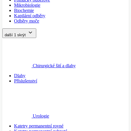
Mikrobiologie
Biochemie
Kapilární odběry
Odběry moče
další 1
skrýt
Chirurgické šití a dlahy
Dlahy
Příslušenství
Urologie
Katetry permanentní rovné