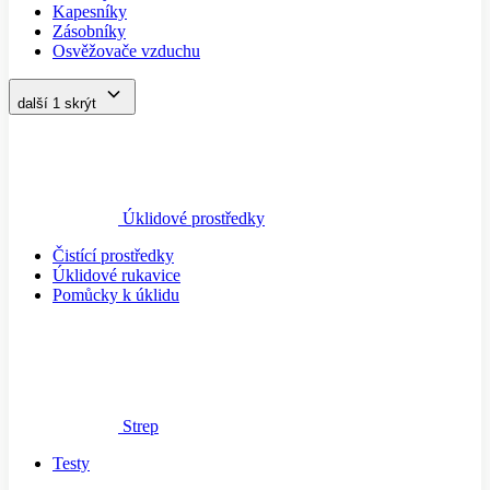
Kapesníky
Zásobníky
Osvěžovače vzduchu
další 1
skrýt
Úklidové prostředky
Čistící prostředky
Úklidové rukavice
Pomůcky k úklidu
Strep
Testy