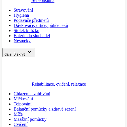
Sebeobsluha
Stravování
Hygiena
Podavače předmětů
Dávkovače, drtiče, půliče léků
Stolek k lůžku
Baterie do sluchadel
Nesmeky
další 3
skrýt
Rehabilitace, cvičení, relaxace
Chlazení a zahřívání
Míčkování
Tejpování
Balanční pomůcky a zdravé sezení
Míče
Masážní pomůcky
Cvičení