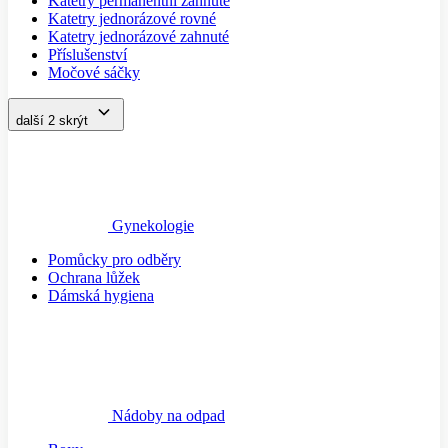
Katetry permanentní zahnuté
Katetry jednorázové rovné
Katetry jednorázové zahnuté
Příslušenství
Močové sáčky
další 2
skrýt
Gynekologie
Pomůcky pro odběry
Ochrana lůžek
Dámská hygiena
Nádoby na odpad