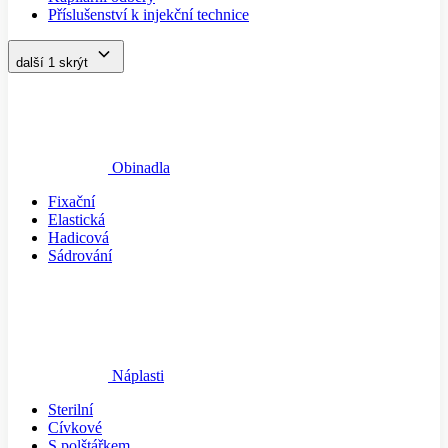
Příslušenství k injekční technice
další 1
skrýt
Obinadla
Fixační
Elastická
Hadicová
Sádrování
Náplasti
Sterilní
Cívkové
S polštářkem