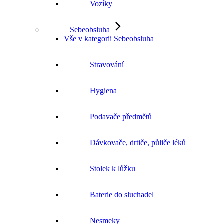
Vozíky
Sebeobsluha
Vše v kategorii Sebeobsluha
Stravování
Hygiena
Podavače předmětů
Dávkovače, drtiče, půliče léků
Stolek k lůžku
Baterie do sluchadel
Nesmeky