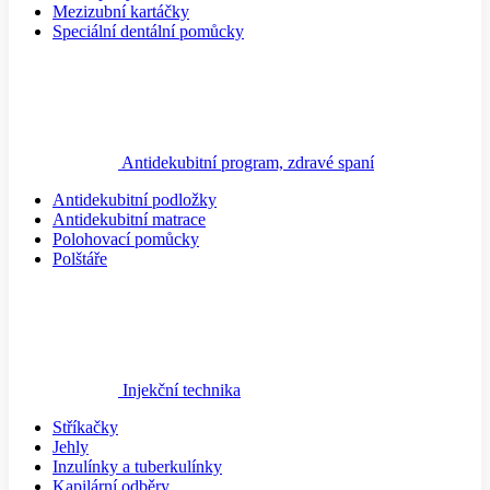
Mezizubní kartáčky
Speciální dentální pomůcky
Antidekubitní program, zdravé spaní
Antidekubitní podložky
Antidekubitní matrace
Polohovací pomůcky
Polštáře
Injekční technika
Stříkačky
Jehly
Inzulínky a tuberkulínky
Kapilární odběry