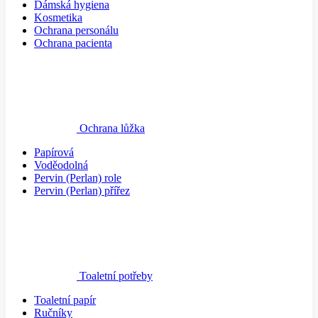
Dámská hygiena
Kosmetika
Ochrana personálu
Ochrana pacienta
Ochrana lůžka
Papírová
Voděodolná
Pervin (Perlan) role
Pervin (Perlan) přířez
Toaletní potřeby
Toaletní papír
Ručníky