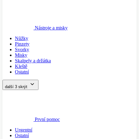
Nástroje a misky
Nůžky
Pinzety
Svorky
Misky
Skalpely a držátka
Kleště
Ostatní
další 3
skrýt
První pomoc
Urgentní
Ostatní