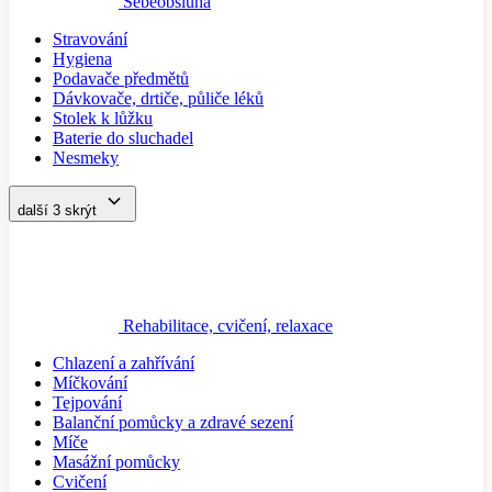
Sebeobsluha
Stravování
Hygiena
Podavače předmětů
Dávkovače, drtiče, půliče léků
Stolek k lůžku
Baterie do sluchadel
Nesmeky
další 3
skrýt
Rehabilitace, cvičení, relaxace
Chlazení a zahřívání
Míčkování
Tejpování
Balanční pomůcky a zdravé sezení
Míče
Masážní pomůcky
Cvičení