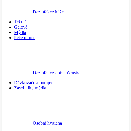
Dezinfekce kůže
Tekutá
Gelová
Mýdla
Péče o ruce
Dezinfekce - příslušenství
Dávkovače a pumpy
Zásobníky mýdla
Osobní hygiena