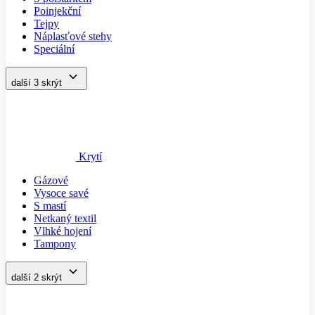
Poinjekční
Tejpy
Náplasťové stehy
Speciální
další 3
skrýt
Krytí
Gázové
Vysoce savé
S mastí
Netkaný textil
Vlhké hojení
Tampony
další 2
skrýt