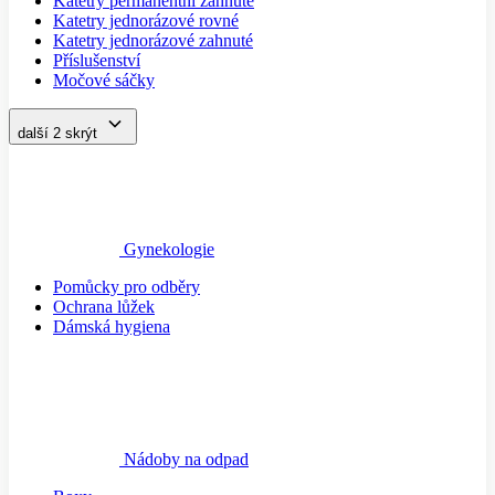
Katetry permanentní zahnuté
Katetry jednorázové rovné
Katetry jednorázové zahnuté
Příslušenství
Močové sáčky
další 2
skrýt
Gynekologie
Pomůcky pro odběry
Ochrana lůžek
Dámská hygiena
Nádoby na odpad