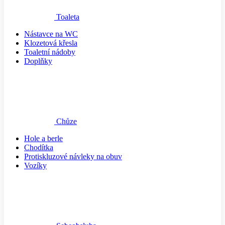
Toaleta
Nástavce na WC
Klozetová křesla
Toaletní nádoby
Doplňky
Chůze
Hole a berle
Chodítka
Protiskluzové návleky na obuv
Vozíky