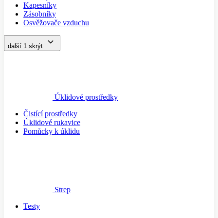
Kapesníky
Zásobníky
Osvěžovače vzduchu
další 1
skrýt
Úklidové prostředky
Čistící prostředky
Úklidové rukavice
Pomůcky k úklidu
Strep
Testy