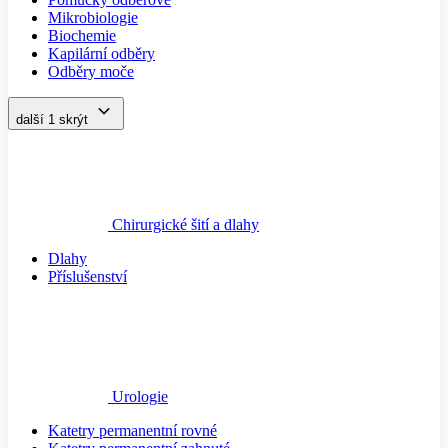
Mikrobiologie
Biochemie
Kapilární odběry
Odběry moče
další 1
skrýt
Chirurgické šití a dlahy
Dlahy
Příslušenství
Urologie
Katetry permanentní rovné