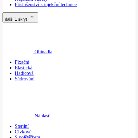
Příslušenství k injekční technice
další 1
skrýt
Obinadla
Fixační
Elastická
Hadicová
Sádrování
Náplasti
Sterilní
Cívkové
S polštářkem