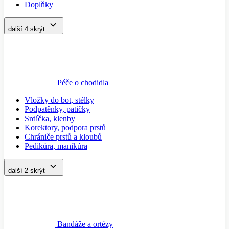
Doplňky
další 4
skrýt
Péče o chodidla
Vložky do bot, stélky
Podpatěnky, patičky
Srdíčka, klenby
Korektory, podpora prstů
Chrániče prstů a kloubů
Pedikúra, manikúra
další 2
skrýt
Bandáže a ortézy