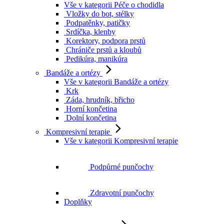
Vše v kategorii Péče o chodidla
Vložky do bot, stélky
Podpatěnky, patičky
Srdíčka, klenby
Korektory, podpora prstů
Chrániče prstů a kloubů
Pedikúra, manikúra
Bandáže a ortézy
Vše v kategorii Bandáže a ortézy
Krk
Záda, hrudník, břicho
Horní končetina
Dolní končetina
Kompresivní terapie
Vše v kategorii Kompresivní terapie
Podpůrné punčochy
Zdravotní punčochy
Doplňky
Zubní hygiena
Vše v kategorii Zubní hygiena