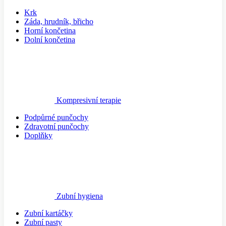
Krk
Záda, hrudník, břicho
Horní končetina
Dolní končetina
Kompresivní terapie
Podpůrné punčochy
Zdravotní punčochy
Doplňky
Zubní hygiena
Zubní kartáčky
Zubní pasty