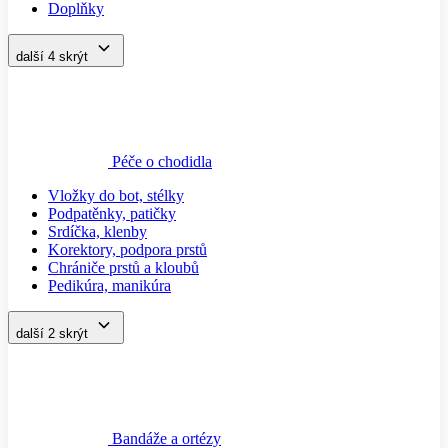
Doplňky
další 4
skrýt
Péče o chodidla
Vložky do bot, stélky
Podpatěnky, patičky
Srdíčka, klenby
Korektory, podpora prstů
Chrániče prstů a kloubů
Pedikúra, manikúra
další 2
skrýt
Bandáže a ortézy