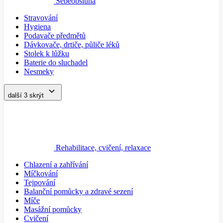
Sebeobsluha
Stravování
Hygiena
Podavače předmětů
Dávkovače, drtiče, půliče léků
Stolek k lůžku
Baterie do sluchadel
Nesmeky
další 3
skrýt
Rehabilitace, cvičení, relaxace
Chlazení a zahřívání
Míčkování
Tejpování
Balanční pomůcky a zdravé sezení
Míče
Masážní pomůcky
Cvičení