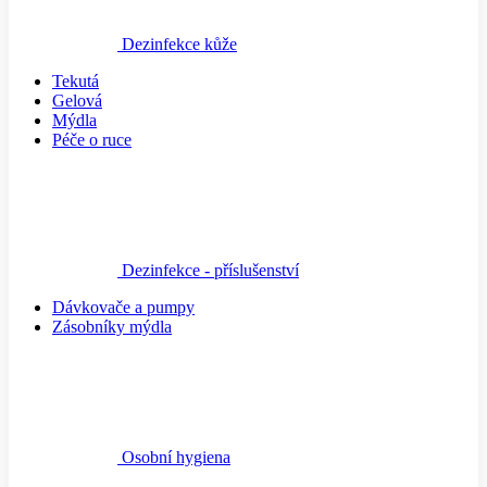
Dezinfekce kůže
Tekutá
Gelová
Mýdla
Péče o ruce
Dezinfekce - příslušenství
Dávkovače a pumpy
Zásobníky mýdla
Osobní hygiena