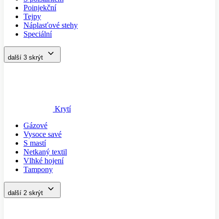
Poinjekční
Tejpy
Náplasťové stehy
Speciální
další 3
skrýt
Krytí
Gázové
Vysoce savé
S mastí
Netkaný textil
Vlhké hojení
Tampony
další 2
skrýt