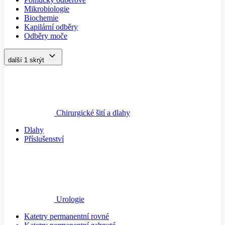
Mikrobiologie
Biochemie
Kapilární odběry
Odběry moče
další 1
skrýt
Chirurgické šití a dlahy
Dlahy
Příslušenství
Urologie
Katetry permanentní rovné