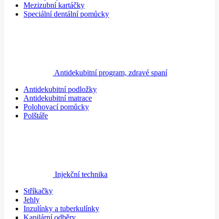
Mezizubní kartáčky
Speciální dentální pomůcky
Antidekubitní program, zdravé spaní
Antidekubitní podložky
Antidekubitní matrace
Polohovací pomůcky
Polštáře
Injekční technika
Stříkačky
Jehly
Inzulínky a tuberkulínky
Kapilární odběry