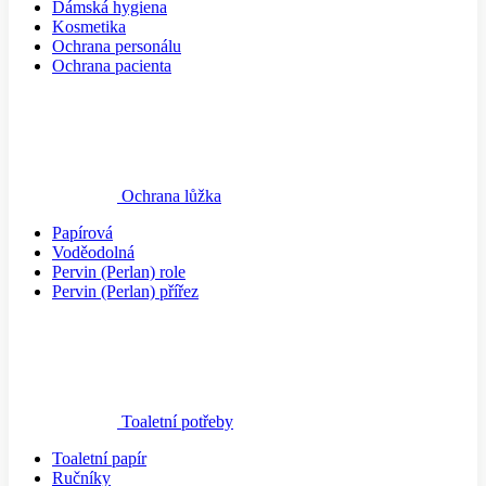
Dámská hygiena
Kosmetika
Ochrana personálu
Ochrana pacienta
Ochrana lůžka
Papírová
Voděodolná
Pervin (Perlan) role
Pervin (Perlan) přířez
Toaletní potřeby
Toaletní papír
Ručníky