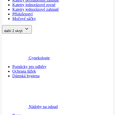
Katetry permanentní zahnuté
Katetry jednorázové rovné
Katetry jednorázové zahnuté
Příslušenství
Močové sáčky
další 2
skrýt
Gynekologie
Pomůcky pro odběry
Ochrana lůžek
Dámská hygiena
Nádoby na odpad