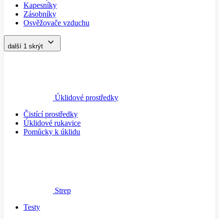
Kapesníky
Zásobníky
Osvěžovače vzduchu
další 1
skrýt
Úklidové prostředky
Čistící prostředky
Úklidové rukavice
Pomůcky k úklidu
Strep
Testy