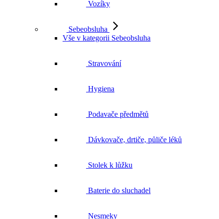
Vozíky
Sebeobsluha
Vše v kategorii Sebeobsluha
Stravování
Hygiena
Podavače předmětů
Dávkovače, drtiče, půliče léků
Stolek k lůžku
Baterie do sluchadel
Nesmeky