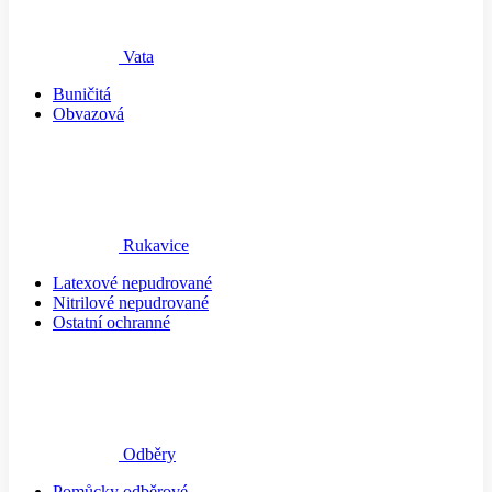
Vata
Buničitá
Obvazová
Rukavice
Latexové nepudrované
Nitrilové nepudrované
Ostatní ochranné
Odběry
Pomůcky odběrové