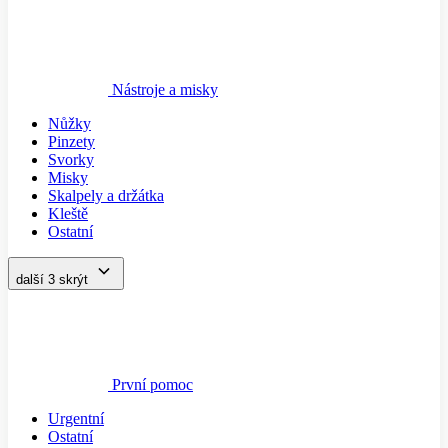
Nástroje a misky
Nůžky
Pinzety
Svorky
Misky
Skalpely a držátka
Kleště
Ostatní
další 3
skrýt
První pomoc
Urgentní
Ostatní