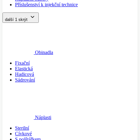
Příslušenství k injekční technice
další 1
skrýt
Obinadla
Fixační
Elastická
Hadicová
Sádrování
Náplasti
Sterilní
Cívkové
S polštářkem