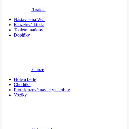
Toaleta
Nástavce na WC
Klozetová křesla
Toaletní nádoby
Doplňky
Chůze
Hole a berle
Chodítka
Protiskluzové návleky na obuv
Vozíky