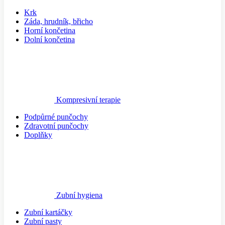
Krk
Záda, hrudník, břicho
Horní končetina
Dolní končetina
Kompresivní terapie
Podpůrné punčochy
Zdravotní punčochy
Doplňky
Zubní hygiena
Zubní kartáčky
Zubní pasty