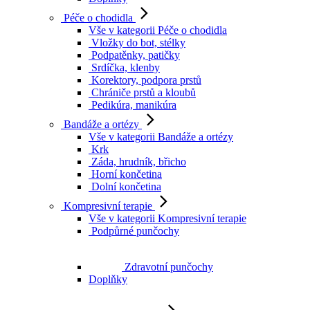
Péče o chodidla
Vše v kategorii Péče o chodidla
Vložky do bot, stélky
Podpatěnky, patičky
Srdíčka, klenby
Korektory, podpora prstů
Chrániče prstů a kloubů
Pedikúra, manikúra
Bandáže a ortézy
Vše v kategorii Bandáže a ortézy
Krk
Záda, hrudník, břicho
Horní končetina
Dolní končetina
Kompresivní terapie
Vše v kategorii Kompresivní terapie
Podpůrné punčochy
Zdravotní punčochy
Doplňky
Zubní hygiena
Vše v kategorii Zubní hygiena