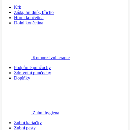
Krk
Záda, hrudník, břicho
Horní končetina
Dolní končetina
Kompresivní terapie
Podpůrné punčochy
Zdravotní punčochy
Doplňky
Zubní hygiena
Zubní kartáčky
Zubní pasty