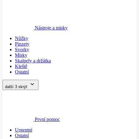
Nástroje a misky
Nůžky
Pinzety
Svorky
Misky
Skalpely a držátka
Kleště
Ostatní
další 3
skrýt
První pomoc
Urgentní
Ostatní