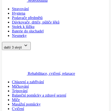
Sebeobsluha
Stravování
Hygiena
Podavače předmětů
Dávkovače, drtiče, půliče léků
Stolek k lůžku
Baterie do sluchadel
Nesmeky
další 3
skrýt
Rehabilitace, cvičení, relaxace
Chlazení a zahřívání
Míčkování
Tejpování
Balanční pomůcky a zdravé sezení
Míče
Masážní pomůcky
Cvičení