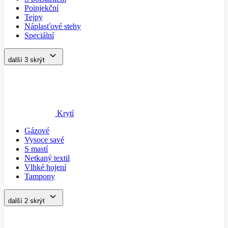
Poinjekční
Tejpy
Náplasťové stehy
Speciální
další 3
skrýt
Krytí
Gázové
Vysoce savé
S mastí
Netkaný textil
Vlhké hojení
Tampony
další 2
skrýt