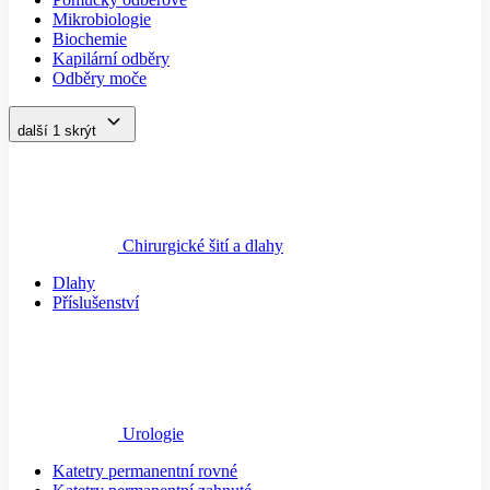
Mikrobiologie
Biochemie
Kapilární odběry
Odběry moče
další 1
skrýt
Chirurgické šití a dlahy
Dlahy
Příslušenství
Urologie
Katetry permanentní rovné