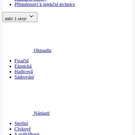
Příslušenství k injekční technice
další 1
skrýt
Obinadla
Fixační
Elastická
Hadicová
Sádrování
Náplasti
Sterilní
Cívkové
S polštářkem