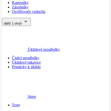
Kapesníky
Zásobníky
Osvěžovače vzduchu
další 1
skrýt
Úklidové prostředky
Čistící prostředky
Úklidové rukavice
Pomůcky k úklidu
Strep
Testy