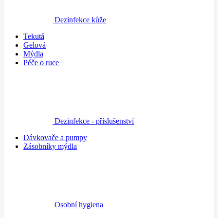
Dezinfekce kůže
Tekutá
Gelová
Mýdla
Péče o ruce
Dezinfekce - příslušenství
Dávkovače a pumpy
Zásobníky mýdla
Osobní hygiena