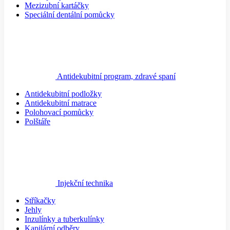
Mezizubní kartáčky
Speciální dentální pomůcky
Antidekubitní program, zdravé spaní
Antidekubitní podložky
Antidekubitní matrace
Polohovací pomůcky
Polštáře
Injekční technika
Stříkačky
Jehly
Inzulínky a tuberkulínky
Kapilární odběry