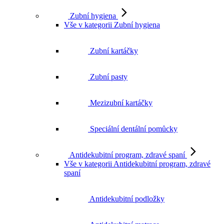
Zubní hygiena
Vše v kategorii Zubní hygiena
Zubní kartáčky
Zubní pasty
Mezizubní kartáčky
Speciální dentální pomůcky
Antidekubitní program, zdravé spaní
Vše v kategorii Antidekubitní program, zdravé
spaní
Antidekubitní podložky
Antidekubitní matrace