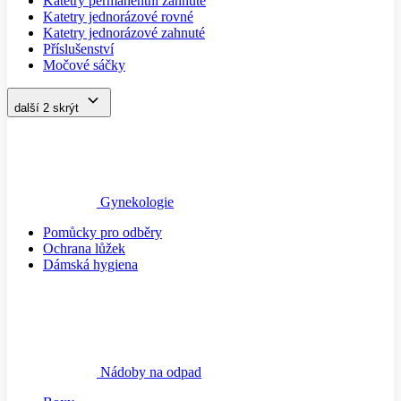
Katetry permanentní zahnuté
Katetry jednorázové rovné
Katetry jednorázové zahnuté
Příslušenství
Močové sáčky
další 2
skrýt
Gynekologie
Pomůcky pro odběry
Ochrana lůžek
Dámská hygiena
Nádoby na odpad