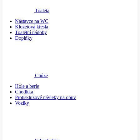
Toaleta
Nástavce na WC
Klozetová křesla
Toaletní nádoby
Doplňky
Chůze
Hole a berle
Chodítka
Protiskluzové návleky na obuv
Vozíky