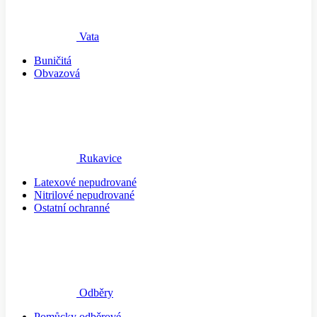
Vata
Buničitá
Obvazová
Rukavice
Latexové nepudrované
Nitrilové nepudrované
Ostatní ochranné
Odběry
Pomůcky odběrové