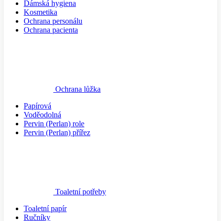
Dámská hygiena
Kosmetika
Ochrana personálu
Ochrana pacienta
Ochrana lůžka
Papírová
Voděodolná
Pervin (Perlan) role
Pervin (Perlan) přířez
Toaletní potřeby
Toaletní papír
Ručníky