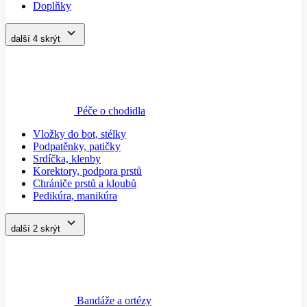
Doplňky
další 4
skrýt
Péče o chodidla
Vložky do bot, stélky
Podpatěnky, patičky
Srdíčka, klenby
Korektory, podpora prstů
Chrániče prstů a kloubů
Pedikúra, manikúra
další 2
skrýt
Bandáže a ortézy