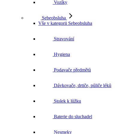
Vozíky
Sebeobsluha
Vše v kategorii Sebeobsluha
Stravování
Hygiena
Podavače předmětů
Dávkovače, drtiče, půliče léků
Stolek k lůžku
Baterie do sluchadel
Nesmeky