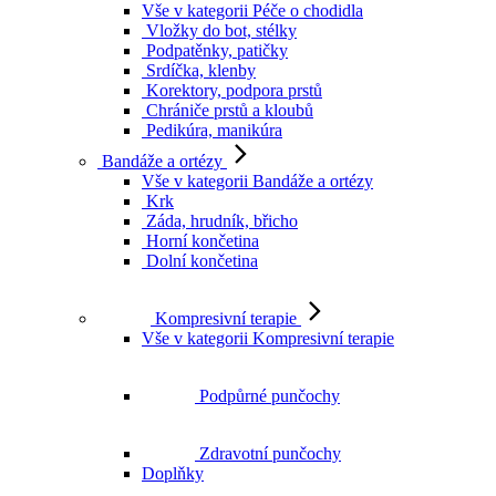
Vše v kategorii Péče o chodidla
Vložky do bot, stélky
Podpatěnky, patičky
Srdíčka, klenby
Korektory, podpora prstů
Chrániče prstů a kloubů
Pedikúra, manikúra
Bandáže a ortézy
Vše v kategorii Bandáže a ortézy
Krk
Záda, hrudník, břicho
Horní končetina
Dolní končetina
Kompresivní terapie
Vše v kategorii Kompresivní terapie
Podpůrné punčochy
Zdravotní punčochy
Doplňky