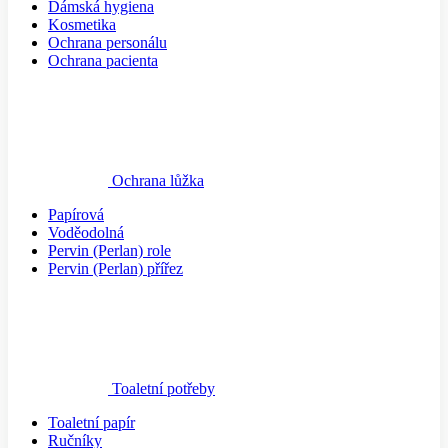
Dámská hygiena
Kosmetika
Ochrana personálu
Ochrana pacienta
Ochrana lůžka
Papírová
Voděodolná
Pervin (Perlan) role
Pervin (Perlan) přířez
Toaletní potřeby
Toaletní papír
Ručníky