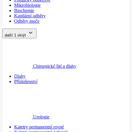
Mikrobiologie
Biochemie
Kapilární odběry
Odběry moče
další 1
skrýt
Chirurgické šití a dlahy
Dlahy
Příslušenství
Urologie
Katetry permanentní rovné