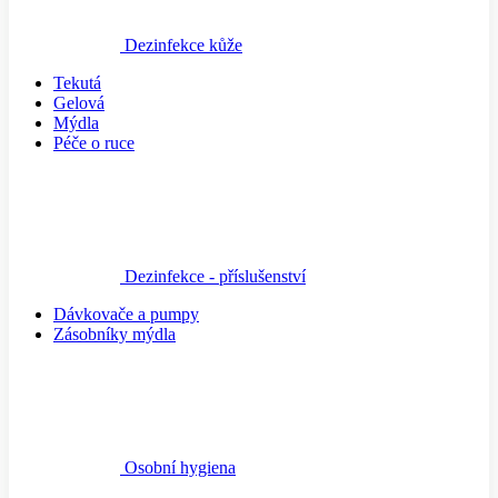
Dezinfekce kůže
Tekutá
Gelová
Mýdla
Péče o ruce
Dezinfekce - příslušenství
Dávkovače a pumpy
Zásobníky mýdla
Osobní hygiena