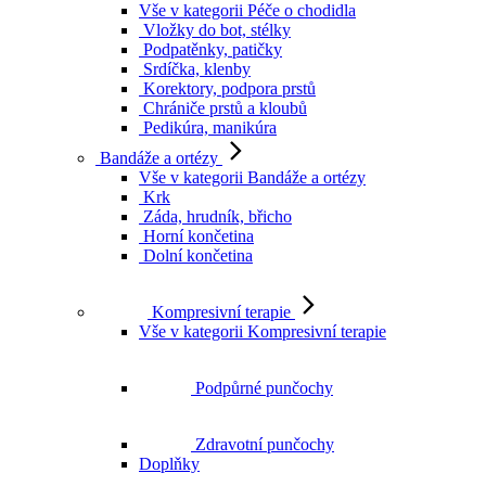
Vše v kategorii Péče o chodidla
Vložky do bot, stélky
Podpatěnky, patičky
Srdíčka, klenby
Korektory, podpora prstů
Chrániče prstů a kloubů
Pedikúra, manikúra
Bandáže a ortézy
Vše v kategorii Bandáže a ortézy
Krk
Záda, hrudník, břicho
Horní končetina
Dolní končetina
Kompresivní terapie
Vše v kategorii Kompresivní terapie
Podpůrné punčochy
Zdravotní punčochy
Doplňky