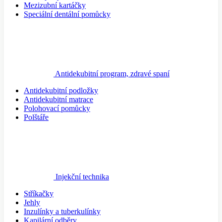
Mezizubní kartáčky
Speciální dentální pomůcky
Antidekubitní program, zdravé spaní
Antidekubitní podložky
Antidekubitní matrace
Polohovací pomůcky
Polštáře
Injekční technika
Stříkačky
Jehly
Inzulínky a tuberkulínky
Kapilární odběry