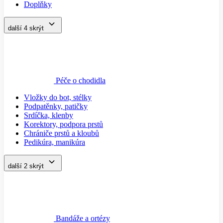
Doplňky
další 4
skrýt
Péče o chodidla
Vložky do bot, stélky
Podpatěnky, patičky
Srdíčka, klenby
Korektory, podpora prstů
Chrániče prstů a kloubů
Pedikúra, manikúra
další 2
skrýt
Bandáže a ortézy