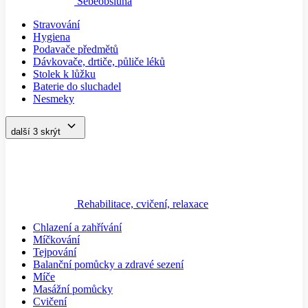
Sebeobsluha
Stravování
Hygiena
Podavače předmětů
Dávkovače, drtiče, půliče léků
Stolek k lůžku
Baterie do sluchadel
Nesmeky
další 3
skrýt
Rehabilitace, cvičení, relaxace
Chlazení a zahřívání
Míčkování
Tejpování
Balanční pomůcky a zdravé sezení
Míče
Masážní pomůcky
Cvičení