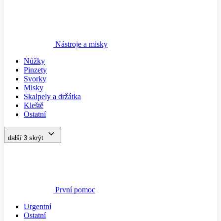
Nástroje a misky
Nůžky
Pinzety
Svorky
Misky
Skalpely a držátka
Kleště
Ostatní
další 3
skrýt
První pomoc
Urgentní
Ostatní