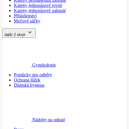
Katetry permanentní zahnuté
Katetry jednorázové rovné
Katetry jednorázové zahnuté
Příslušenství
Močové sáčky
další 2
skrýt
Gynekologie
Pomůcky pro odběry
Ochrana lůžek
Dámská hygiena
Nádoby na odpad