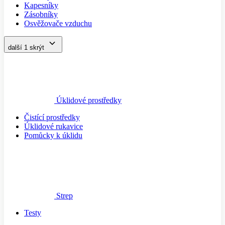
Kapesníky
Zásobníky
Osvěžovače vzduchu
další 1
skrýt
Úklidové prostředky
Čistící prostředky
Úklidové rukavice
Pomůcky k úklidu
Strep
Testy