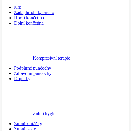
Krk
Záda, hrudník, břicho
Horní končetina
Dolní končetina
Kompresivní terapie
Podpůrné punčochy
Zdravotní punčochy
Doplňky
Zubní hygiena
Zubní kartáčky
Zubní pasty