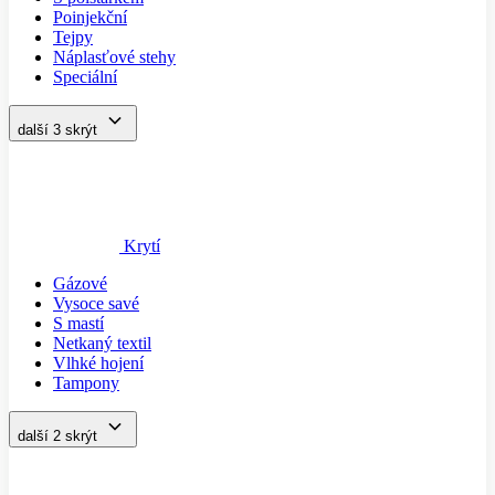
Poinjekční
Tejpy
Náplasťové stehy
Speciální
další 3
skrýt
Krytí
Gázové
Vysoce savé
S mastí
Netkaný textil
Vlhké hojení
Tampony
další 2
skrýt