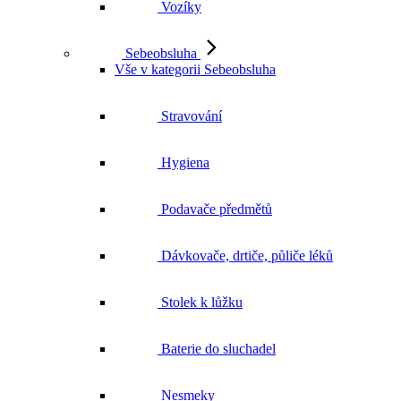
Vozíky
Sebeobsluha
Vše v kategorii Sebeobsluha
Stravování
Hygiena
Podavače předmětů
Dávkovače, drtiče, půliče léků
Stolek k lůžku
Baterie do sluchadel
Nesmeky