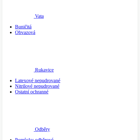
Vata
Buničitá
Obvazová
Rukavice
Latexové nepudrované
Nitrilové nepudrované
Ostatní ochranné
Odběry
Pomůcky odběrové