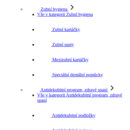
Zubní hygiena
Vše v kategorii Zubní hygiena
Zubní kartáčky
Zubní pasty
Mezizubní kartáčky
Speciální dentální pomůcky
Antidekubitní program, zdravé spaní
Vše v kategorii Antidekubitní program, zdravé
spaní
Antidekubitní podložky
Antidekubitní matrace