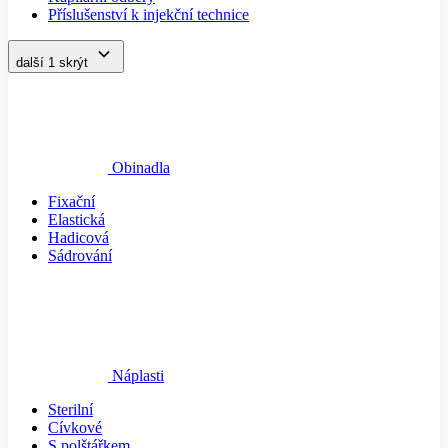
Příslušenství k injekční technice
další 1
skrýt
Obinadla
Fixační
Elastická
Hadicová
Sádrování
Náplasti
Sterilní
Cívkové
S polštářkem