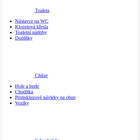
Toaleta
Nástavce na WC
Klozetová křesla
Toaletní nádoby
Doplňky
Chůze
Hole a berle
Chodítka
Protiskluzové návleky na obuv
Vozíky