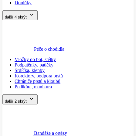
Doplňky
další 4
skrýt
Péče o chodidla
Vložky do bot, stélky
Podpatěnky, patičky
Srdíčka, klenby
Korektory, podpora prstů
Chrániče prstů a kloubů
Pedikúra, manikúra
další 2
skrýt
Bandáže a ortézy