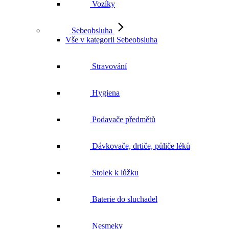
Vozíky
Sebeobsluha
Vše v kategorii Sebeobsluha
Stravování
Hygiena
Podavače předmětů
Dávkovače, drtiče, půliče léků
Stolek k lůžku
Baterie do sluchadel
Nesmeky