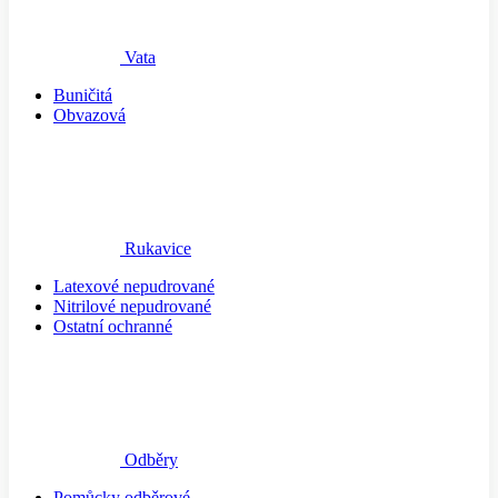
Vata
Buničitá
Obvazová
Rukavice
Latexové nepudrované
Nitrilové nepudrované
Ostatní ochranné
Odběry
Pomůcky odběrové