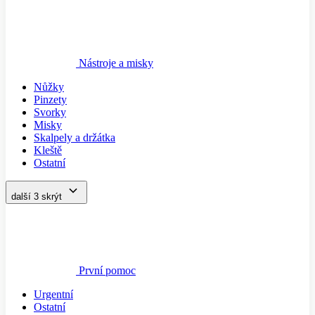
Nástroje a misky
Nůžky
Pinzety
Svorky
Misky
Skalpely a držátka
Kleště
Ostatní
další 3
skrýt
První pomoc
Urgentní
Ostatní