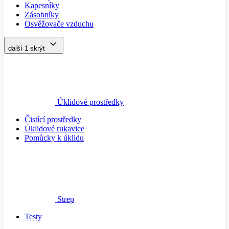
Kapesníky
Zásobníky
Osvěžovače vzduchu
další 1
skrýt
Úklidové prostředky
Čistící prostředky
Úklidové rukavice
Pomůcky k úklidu
Strep
Testy