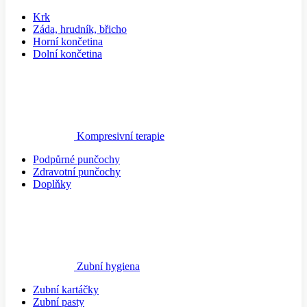
Krk
Záda, hrudník, břicho
Horní končetina
Dolní končetina
Kompresivní terapie
Podpůrné punčochy
Zdravotní punčochy
Doplňky
Zubní hygiena
Zubní kartáčky
Zubní pasty