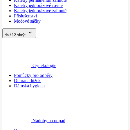
Katetry permanentní zahnuté
Katetry jednorázové rovné
Katetry jednorázové zahnuté
Příslušenství
Močové sáčky
další 2
skrýt
Gynekologie
Pomůcky pro odběry
Ochrana lůžek
Dámská hygiena
Nádoby na odpad