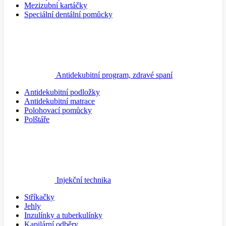
Mezizubní kartáčky
Speciální dentální pomůcky
Antidekubitní program, zdravé spaní
Antidekubitní podložky
Antidekubitní matrace
Polohovací pomůcky
Polštáře
Injekční technika
Stříkačky
Jehly
Inzulínky a tuberkulínky
Kapilární odběry