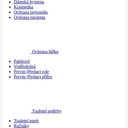
Dámská hygiena
Kosmetika
Ochrana personálu
Ochrana pacienta
Ochrana lůžka
Papírová
Voděodolná
Pervin (Perlan) role
Pervin (Perlan) přířez
Toaletní potřeby
Toaletní papír
Ručníky