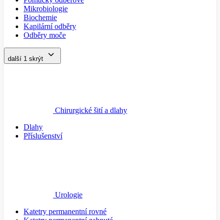
Mikrobiologie
Biochemie
Kapilární odběry
Odběry moče
další 1
skrýt
Chirurgické šití a dlahy
Dlahy
Příslušenství
Urologie
Katetry permanentní rovné