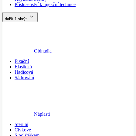
Příslušenství k injekční technice
další 1
skrýt
Obinadla
Fixační
Elastická
Hadicová
Sádrování
Náplasti
Sterilní
Cívkové
S polštářkem