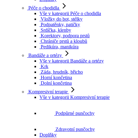
Péče o chodidla
Vše v kategorii Péče o chodidla
Vložky do bot, stélky
Podpatěnky, patičky
Srdíčka, klenby
Korektory, podpora prstů
Chrániče prstů a kloubů
Pedikúra, manikúra
Bandáže a ortézy
Vše v kategorii Bandáže a ortézy
Krk
Záda, hrudník, břicho
Horní končetina
Dolní končetina
Kompresivní terapie
Vše v kategorii Kompresivní terapie
Podpůrné punčochy
Zdravotní punčochy
Doplňky