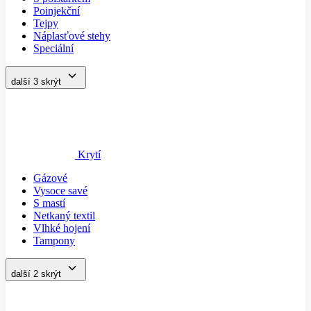
Poinjekční
Tejpy
Náplasťové stehy
Speciální
další 3
skrýt
Krytí
Gázové
Vysoce savé
S mastí
Netkaný textil
Vlhké hojení
Tampony
další 2
skrýt