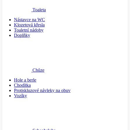
Toaleta
Nástavce na WC
Klozetová křesla
Toaletní nádoby
Doplňky
Chůze
Hole a berle
Chodítka
Protiskluzové návleky na obuv
Vozíky