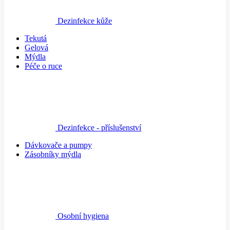
Dezinfekce kůže
Tekutá
Gelová
Mýdla
Péče o ruce
Dezinfekce - příslušenství
Dávkovače a pumpy
Zásobníky mýdla
Osobní hygiena