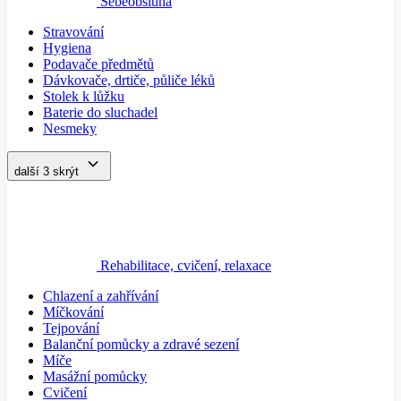
Sebeobsluha
Stravování
Hygiena
Podavače předmětů
Dávkovače, drtiče, půliče léků
Stolek k lůžku
Baterie do sluchadel
Nesmeky
další 3
skrýt
Rehabilitace, cvičení, relaxace
Chlazení a zahřívání
Míčkování
Tejpování
Balanční pomůcky a zdravé sezení
Míče
Masážní pomůcky
Cvičení